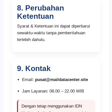
8. Perubahan
Ketentuan
Syarat & Ketentuan ini dapat diperbarui
sewaktu-waktu tanpa pemberitahuan
terlebih dahulu.
9. Kontak
Email:
pusat@maildatacenter.site
Jam Layanan: 08.00 – 22.00 WIB
Dengan tetap menggunakan IDN