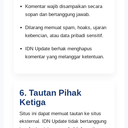
Komentar wajib disampaikan secara
sopan dan bertanggung jawab.
Dilarang memuat spam, hoaks, ujaran
kebencian, atau data pribadi sensitif.
IDN Update berhak menghapus
komentar yang melanggar ketentuan.
6. Tautan Pihak
Ketiga
Situs ini dapat memuat tautan ke situs
eksternal. IDN Update tidak bertanggung