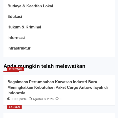
Budaya & Kearifan Lokal
Edukasi
Hukum & Kriminal
Informasi
Infrastruktur
Kelurahan Airbatu
Anda mungkin telah melewatkan
Kepegawaian & ASN Banyuasin
Informasi
Kesehatan
Bagaimana Pertumbuhan Kawasan Industri Baru
Meningkatkan Kebutuhan Paket Cargo Antarwilayah di
Keuangan
Indonesia
IDN Update
Agustus 3, 2026
0
Lalu Lintas
Edukasi
Layanan Pendidikan