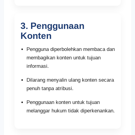
3. Penggunaan
Konten
Pengguna diperbolehkan membaca dan
membagikan konten untuk tujuan
informasi.
Dilarang menyalin ulang konten secara
penuh tanpa atribusi.
Penggunaan konten untuk tujuan
melanggar hukum tidak diperkenankan.