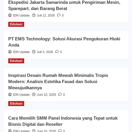
Ekspedisi Jakarta Samarinda untuk Pengiriman Mesin,
Layanan Publik Kabupaten Banyuasin
Sparepart, dan Barang Berat
Nasional
IDN Update
Juli 12, 2026
0
Edukasi
Pemerintahan
PT EMS Technology: Solusi Akurasi Pengukuran Hioki
Pendidikan
Anda
Perbankan & Keuangan
IDN Update
Juli 3, 2026
0
Edukasi
Perpajakan & Keuangan
Profil Wilayah Banyuasin
Inspirasi Desain Rumah Mewah Minimalis Tropis
Modern: Analisis Estetika Fasad dan Solusi
Sosial & Budaya
Mewujudkannya
IDN Update
Juni 10, 2026
0
Sosial & Kesejahteraan
Edukasi
SPPG BGN
Cara Memilih SMM Panel Indonesia yang Tepat untuk
Bisnis Digital dan Reseller
IDN Update
Juni 10, 2026
0