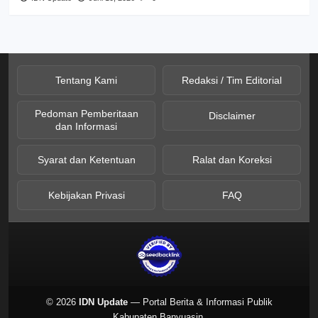
Tentang Kami
Redaksi / Tim Editorial
Pedoman Pemberitaan
Disclaimer
dan Informasi
Syarat dan Ketentuan
Ralat dan Koreksi
Kebijakan Privasi
FAQ
© 2026
IDN Update
— Portal Berita & Informasi Publik
Kabupaten Banyuasin.