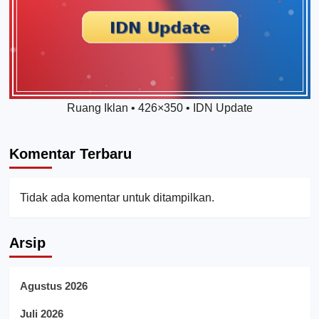
Ruang Iklan • 426×350 • IDN Update
Komentar Terbaru
Tidak ada komentar untuk ditampilkan.
Arsip
Agustus 2026
Juli 2026