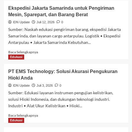
Bagaimana
Ekspedisi Jakarta Samarinda untuk Pengiriman
Pertumbuhan
Mesin, Sparepart, dan Barang Berat
Kawasan
Industri
IDN Update
Juli 12, 2026
0
Baru
Sumber: Naskah edukasi pengiriman barang, ekspedisi Jakarta
Meningkatkan
Samarinda, dan layanan cargo antarpulau. Logistik • Ekspedisi
Kebutuhan
Antarpulau • Jakarta Samarinda Kebutuhan...
Paket
Cargo
Baca
Baca Selengkapnya
Antarwilayah
selengkapnya
Edukasi
di
tentang
Indonesia
Ekspedisi
PT EMS Technology: Solusi Akurasi Pengukuran
Jakarta
Hioki Anda
Samarinda
untuk
IDN Update
Juli 3, 2026
0
Pengiriman
Sumber: Edukasi layanan instrumen pengujian kelistrikan,
Mesin,
solusi Hioki Indonesia, dan dukungan teknologi industri.
Sparepart,
Industri • Alat Ukur Kelistrikan • Hioki...
dan
Barang
Baca
Baca Selengkapnya
Berat
selengkapnya
Edukasi
tentang
PT