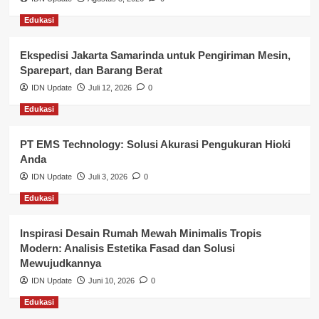
Lalu Lintas
Edukasi
Layanan Pendidikan
Ekspedisi Jakarta Samarinda untuk Pengiriman Mesin,
Layanan Publik Kabupaten Banyuasin
Sparepart, dan Barang Berat
Nasional
IDN Update
Juli 12, 2026
0
Edukasi
Pemerintahan
PT EMS Technology: Solusi Akurasi Pengukuran Hioki
Pendidikan
Anda
Perbankan & Keuangan
IDN Update
Juli 3, 2026
0
Edukasi
Perpajakan & Keuangan
Profil Wilayah Banyuasin
Inspirasi Desain Rumah Mewah Minimalis Tropis
Modern: Analisis Estetika Fasad dan Solusi
Sosial & Budaya
Mewujudkannya
IDN Update
Juni 10, 2026
0
Sosial & Kesejahteraan
Edukasi
SPPG BGN