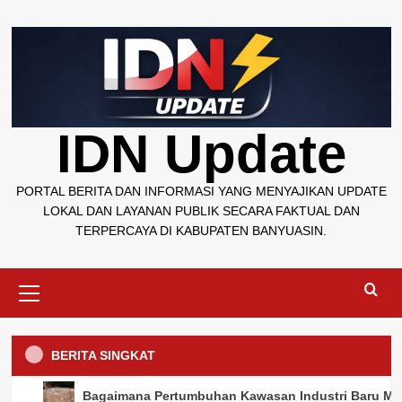
Skip
to
content
IDN Update
PORTAL BERITA DAN INFORMASI YANG MENYAJIKAN UPDATE
LOKAL DAN LAYANAN PUBLIK SECARA FAKTUAL DAN
TERPERCAYA DI KABUPATEN BANYUASIN.
Primary
Menu
BERITA SINGKAT
Banyuasin
Banyuasin
Banyuasin
Banyuasin
Banyuasin
Pemerintahan
Pemerintahan
Pemerintahan
Pemerintahan
Pemerintahan
Talang Kelapa Tindak Lanjuti Pemetaan
Camat Talang Kelapa Terima Koordinasi
Konsolidasi Program Makan Bergizi
Pemkab Banyuasin Siapkan Skema
Camat Sembawa Koordinasi dengan BPS
Bagaimana Pertumbuhan Kawasan Industri Baru Men