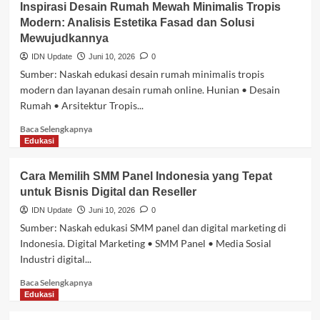
Inspirasi Desain Rumah Mewah Minimalis Tropis
EMS
Modern: Analisis Estetika Fasad dan Solusi
Technology:
Mewujudkannya
Solusi
Akurasi
IDN Update
Juni 10, 2026
0
Pengukuran
Sumber: Naskah edukasi desain rumah minimalis tropis
Hioki
modern dan layanan desain rumah online. Hunian • Desain
Anda
Rumah • Arsitektur Tropis...
Baca
Baca Selengkapnya
selengkapnya
Edukasi
tentang
Inspirasi
Cara Memilih SMM Panel Indonesia yang Tepat
Desain
untuk Bisnis Digital dan Reseller
Rumah
Mewah
IDN Update
Juni 10, 2026
0
Minimalis
Sumber: Naskah edukasi SMM panel dan digital marketing di
Tropis
Indonesia. Digital Marketing • SMM Panel • Media Sosial
Modern:
Industri digital...
Analisis
Estetika
Baca
Baca Selengkapnya
Fasad
selengkapnya
Edukasi
dan
tentang
Solusi