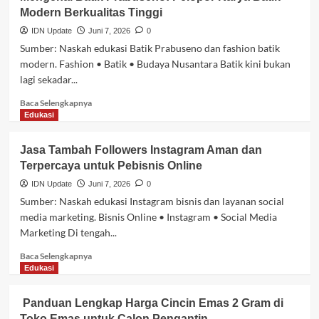
Pengadaan
Modern Berkualitas Tinggi
Bisnis
dengan
IDN Update
Juni 7, 2026
0
Marketplace
Sumber: Naskah edukasi Batik Prabuseno dan fashion batik
B2B
modern. Fashion • Batik • Budaya Nusantara Batik kini bukan
DatascripMall.id
lagi sekadar...
Baca
Baca Selengkapnya
selengkapnya
Edukasi
tentang
Mengenal
Jasa Tambah Followers Instagram Aman dan
Batik
Terpercaya untuk Pebisnis Online
Prabuseno:
Pelopor
IDN Update
Juni 7, 2026
0
Karya
Sumber: Naskah edukasi Instagram bisnis dan layanan social
Batik
media marketing. Bisnis Online • Instagram • Social Media
Modern
Marketing Di tengah...
Berkualitas
Tinggi
Baca
Baca Selengkapnya
selengkapnya
Edukasi
tentang
Jasa
Panduan Lengkap Harga Cincin Emas 2 Gram di
Tambah
Toko Emas untuk Calon Pengantin