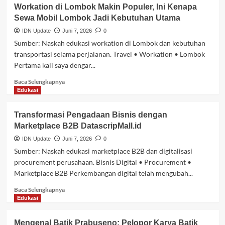
Cara
Workation di Lombok Makin Populer, Ini Kenapa
Mewujudkannya
Memilih
Sewa Mobil Lombok Jadi Kebutuhan Utama
SMM
Panel
IDN Update
Juni 7, 2026
0
Indonesia
Sumber: Naskah edukasi workation di Lombok dan kebutuhan
yang
transportasi selama perjalanan. Travel • Workation • Lombok
Tepat
Pertama kali saya dengar...
untuk
Bisnis
Baca
Baca Selengkapnya
Digital
selengkapnya
Edukasi
dan
tentang
Reseller
Workation
Transformasi Pengadaan Bisnis dengan
di
Marketplace B2B DatascripMall.id
Lombok
Makin
IDN Update
Juni 7, 2026
0
Populer,
Sumber: Naskah edukasi marketplace B2B dan digitalisasi
Ini
procurement perusahaan. Bisnis Digital • Procurement •
Kenapa
Marketplace B2B Perkembangan digital telah mengubah...
Sewa
Mobil
Baca
Baca Selengkapnya
Lombok
selengkapnya
Edukasi
Jadi
tentang
Kebutuhan
Transformasi
Mengenal Batik Prabuseno: Pelopor Karya Batik
Utama