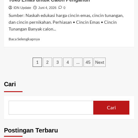
Followers
Instagram
IDN Update
Juni 4, 2026
0
Aman
Sumber: Naskah edukasi harga cincin emas, cincin tunangan,
dan
dan cincin pernikahan. Perhiasan • Cincin Emas • Cincin
Terpercaya
Tunangan Banyak calon...
untuk
Pebisnis
Baca
Baca Selengkapnya
Online
selengkapnya
tentang
Panduan
Paginasi
Lengkap
1
…
2
3
4
45
Next
Harga
pos
Cincin
Emas
Cari
2
Gram
di
Toko
Cari
Emas
untuk
Calon
Pengantin
Postingan Terbaru