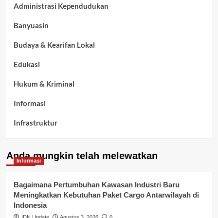
Administrasi Kependudukan
Banyuasin
Budaya & Kearifan Lokal
Edukasi
Hukum & Kriminal
Informasi
Infrastruktur
Kelurahan Airbatu
Anda mungkin telah melewatkan
Kepegawaian & ASN Banyuasin
Informasi
Kesehatan
Bagaimana Pertumbuhan Kawasan Industri Baru
Meningkatkan Kebutuhan Paket Cargo Antarwilayah di
Keuangan
Indonesia
IDN Update
Agustus 3, 2026
0