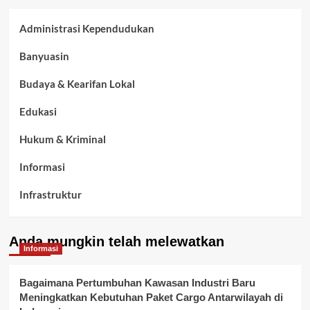
Administrasi Kependudukan
Banyuasin
Budaya & Kearifan Lokal
Edukasi
Hukum & Kriminal
Informasi
Infrastruktur
Kelurahan Airbatu
Anda mungkin telah melewatkan
Kepegawaian & ASN Banyuasin
Informasi
Kesehatan
Bagaimana Pertumbuhan Kawasan Industri Baru
Meningkatkan Kebutuhan Paket Cargo Antarwilayah di
Keuangan