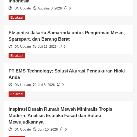
Indonesia
IDN Update
Agustus 3, 2026
0
Lalu Lintas
Edukasi
Layanan Pendidikan
Ekspedisi Jakarta Samarinda untuk Pengiriman Mesin,
Layanan Publik Kabupaten Banyuasin
Sparepart, dan Barang Berat
Nasional
IDN Update
Juli 12, 2026
0
Edukasi
Pemerintahan
PT EMS Technology: Solusi Akurasi Pengukuran Hioki
Pendidikan
Anda
Perbankan & Keuangan
IDN Update
Juli 3, 2026
0
Edukasi
Perpajakan & Keuangan
Profil Wilayah Banyuasin
Inspirasi Desain Rumah Mewah Minimalis Tropis
Modern: Analisis Estetika Fasad dan Solusi
Sosial & Budaya
Mewujudkannya
IDN Update
Juni 10, 2026
0
Sosial & Kesejahteraan