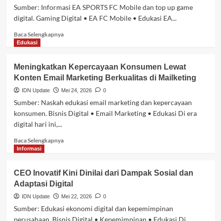
Digital
Sumber: Informasi EA SPORTS FC Mobile dan top up game
yang
digital. Gaming Digital • EA FC Mobile • Edukasi EA...
Efektif
Baca
Baca Selengkapnya
selengkapnya
Edukasi
tentang
Tips
Meningkatkan Kepercayaan Konsumen Lewat
Main
Konten Email Marketing Berkualitas di Mailketing
EA
FC
IDN Update
Mei 24, 2026
0
Mobile
Sumber: Naskah edukasi email marketing dan kepercayaan
agar
konsumen. Bisnis Digital • Email Marketing • Edukasi Di era
Skuad
digital hari ini,...
Makin
Kuat
Baca
Baca Selengkapnya
dan
selengkapnya
Informasi
Kompetitif
tentang
Meningkatkan
CEO Inovatif Kini Dinilai dari Dampak Sosial dan
Kepercayaan
Adaptasi Digital
Konsumen
Lewat
IDN Update
Mei 22, 2026
0
Konten
Sumber: Edukasi ekonomi digital dan kepemimpinan
Email
perusahaan. Bisnis Digital • Kepemimpinan • Edukasi Di