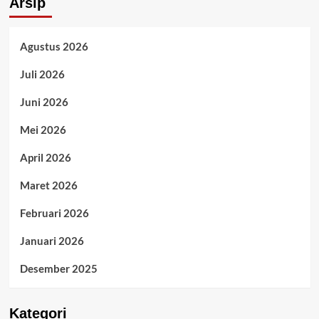
Arsip
Agustus 2026
Juli 2026
Juni 2026
Mei 2026
April 2026
Maret 2026
Februari 2026
Januari 2026
Desember 2025
Kategori