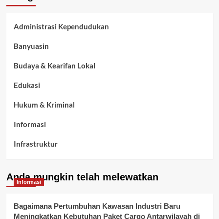
Administrasi Kependudukan
Banyuasin
Budaya & Kearifan Lokal
Edukasi
Hukum & Kriminal
Informasi
Infrastruktur
Kelurahan Airbatu
Anda mungkin telah melewatkan
Kepegawaian & ASN Banyuasin
Informasi
Kesehatan
Bagaimana Pertumbuhan Kawasan Industri Baru
Meningkatkan Kebutuhan Paket Cargo Antarwilayah di