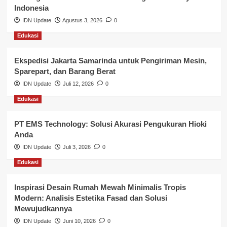
Keuangan
Indonesia
IDN Update
Agustus 3, 2026
0
Lalu Lintas
Edukasi
Layanan Pendidikan
Ekspedisi Jakarta Samarinda untuk Pengiriman Mesin,
Layanan Publik Kabupaten Banyuasin
Sparepart, dan Barang Berat
Nasional
IDN Update
Juli 12, 2026
0
Edukasi
Pemerintahan
PT EMS Technology: Solusi Akurasi Pengukuran Hioki
Pendidikan
Anda
Perbankan & Keuangan
IDN Update
Juli 3, 2026
0
Edukasi
Perpajakan & Keuangan
Profil Wilayah Banyuasin
Inspirasi Desain Rumah Mewah Minimalis Tropis
Modern: Analisis Estetika Fasad dan Solusi
Sosial & Budaya
Mewujudkannya
IDN Update
Juni 10, 2026
0
Sosial & Kesejahteraan