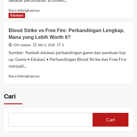
sekadar perumahan. Ecotown...
Ingin
Hasil
Baca
Baca Selengkapnya
Jelas,
selengkapnya
Edukasi
Transparan,
tentang
dan
Ecotown
Blood Strike vs Free Fire: Perbandingan Lengkap,
Terjangkau
at
Mana yang Lebih Worth It?
Sawangan:
Konsep
IDN Update
Mei 4, 2026
0
Hunian
Sumber: Naskah edukasi perbandingan game dan panduan top
Liveable
up. Game • Edukasi • Perbandingan Blood Strike dan Free Fire
City
menjadi...
di
Kawasan
Baca
Baca Selengkapnya
Depok
selengkapnya
Selatan
tentang
Blood
Cari
Strike
vs
Free
Fire:
Cari
Perbandingan
Lengkap,
Mana