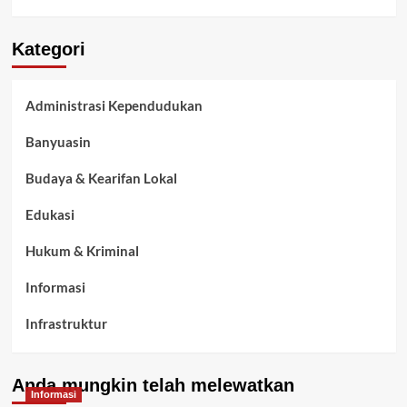
Kategori
Administrasi Kependudukan
Banyuasin
Budaya & Kearifan Lokal
Edukasi
Hukum & Kriminal
Informasi
Infrastruktur
Kelurahan Airbatu
Anda mungkin telah melewatkan
Kepegawaian & ASN Banyuasin
Informasi