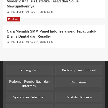
Modern: Analisis Estetika Fasad dan Solusi
Sosial & Budaya
Mewujudkannya
IDN Update
Juni 10, 2026
0
Sosial & Kesejahteraan
Edukasi
SPPG BGN
Cara Memilih SMM Panel Indonesia yang Tepat untuk
Bisnis Digital dan Reseller
IDN Update
Juni 10, 2026
0
Tentang Kami
Redaksi / Tim Editorial
Pedoman Pemberitaan dan
Disclaimer
Informasi
Syarat dan Ketentuan
Ralat dan Koreksi