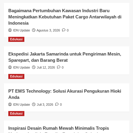
Kesehatan
Bagaimana Pertumbuhan Kawasan Industri Baru
Meningkatkan Kebutuhan Paket Cargo Antarwilayah di
Keuangan
Indonesia
IDN Update
Agustus 3, 2026
0
Lalu Lintas
Edukasi
Layanan Pendidikan
Ekspedisi Jakarta Samarinda untuk Pengiriman Mesin,
Layanan Publik Kabupaten Banyuasin
Sparepart, dan Barang Berat
Nasional
IDN Update
Juli 12, 2026
0
Edukasi
Pemerintahan
PT EMS Technology: Solusi Akurasi Pengukuran Hioki
Pendidikan
Anda
Perbankan & Keuangan
IDN Update
Juli 3, 2026
0
Edukasi
Perpajakan & Keuangan
Profil Wilayah Banyuasin
Inspirasi Desain Rumah Mewah Minimalis Tropis