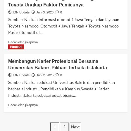
Kesayangan
Toyota Ungkap Faktor Pemicunya
Buluk?
Ini
IDN Update
Juni 3, 2026
0
Rekomendasi
Sumber: Naskah informasi otomotif Jawa Tengah dan layanan
Cuci
Toyota Nasmoco. Otomotif • Jawa Tengah • Toyota Nasmoco
Sepatu
Pasar otomotif di...
Banyuwangi
di
Baca
Baca Selengkapnya
Washshoesclean.id,
selengkapnya
Edukasi
Bisa
tentang
Gratis
Tren
Membangun Karier Profesional Bersama
Antar
Mobil
Jemput!
Universitas Bakrie: Pilihan Terbaik di Jakarta
Hybrid
Meningkat
IDN Update
Juni 2, 2026
0
di
Sumber: Naskah edukasi Universitas Bakrie dan pendidikan
Jateng,
berbasis industri. Pendidikan • Kampus Swasta • Karier
Konsultan
Industri Jakarta sebagai pusat bisnis...
Toyota
Ungkap
Baca
Baca Selengkapnya
Faktor
selengkapnya
Pemicunya
tentang
Membangun
Paginasi
Karier
1
2
Next