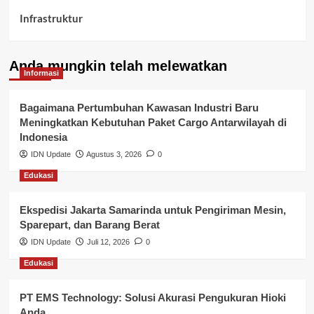
Infrastruktur
Kelurahan Airbatu
Anda mungkin telah melewatkan
Kepegawaian & ASN Banyuasin
Informasi
Kesehatan
Bagaimana Pertumbuhan Kawasan Industri Baru
Meningkatkan Kebutuhan Paket Cargo Antarwilayah di
Keuangan
Indonesia
IDN Update
Agustus 3, 2026
0
Lalu Lintas
Edukasi
Layanan Pendidikan
Ekspedisi Jakarta Samarinda untuk Pengiriman Mesin,
Layanan Publik Kabupaten Banyuasin
Sparepart, dan Barang Berat
Nasional
IDN Update
Juli 12, 2026
0
Edukasi
Pemerintahan
PT EMS Technology: Solusi Akurasi Pengukuran Hioki
Pendidikan
Anda