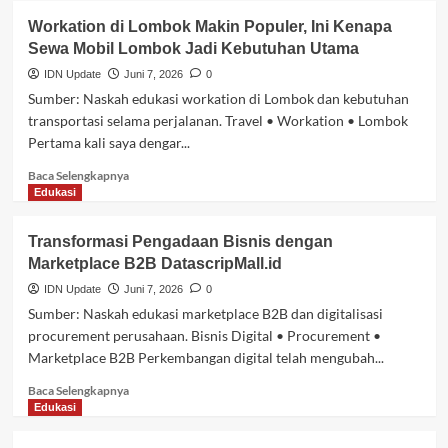
Solusi
Cara
Workation di Lombok Makin Populer, Ini Kenapa
Mewujudkannya
Memilih
Sewa Mobil Lombok Jadi Kebutuhan Utama
SMM
Panel
IDN Update
Juni 7, 2026
0
Indonesia
Sumber: Naskah edukasi workation di Lombok dan kebutuhan
yang
transportasi selama perjalanan. Travel • Workation • Lombok
Tepat
Pertama kali saya dengar...
untuk
Bisnis
Baca
Baca Selengkapnya
Digital
selengkapnya
Edukasi
dan
tentang
Reseller
Workation
Transformasi Pengadaan Bisnis dengan
di
Marketplace B2B DatascripMall.id
Lombok
Makin
IDN Update
Juni 7, 2026
0
Populer,
Sumber: Naskah edukasi marketplace B2B dan digitalisasi
Ini
procurement perusahaan. Bisnis Digital • Procurement •
Kenapa
Marketplace B2B Perkembangan digital telah mengubah...
Sewa
Mobil
Baca
Baca Selengkapnya
Lombok
selengkapnya
Edukasi
Jadi
tentang
Kebutuhan
Transformasi