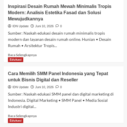
Inspirasi Desain Rumah Mewah Minimalis Tropis
Modern: Analisis Estetika Fasad dan Solusi
Mewujudkannya
IDN Update
Juni 10, 2026
0
Sumber: Naskah edukasi desain rumah minimalis tropis
modern dan layanan desain rumah online. Hunian • Desain
Rumah • Arsitektur Tropis...
Baca
Baca Selengkapnya
selengkapnya
Edukasi
tentang
Inspirasi
Cara Memilih SMM Panel Indonesia yang Tepat
Desain
untuk Bisnis Digital dan Reseller
Rumah
Mewah
IDN Update
Juni 10, 2026
0
Minimalis
Sumber: Naskah edukasi SMM panel dan digital marketing di
Tropis
Indonesia. Digital Marketing • SMM Panel • Media Sosial
Modern:
Industri digital...
Analisis
Estetika
Baca
Baca Selengkapnya
Fasad
selengkapnya
Edukasi
dan
tentang