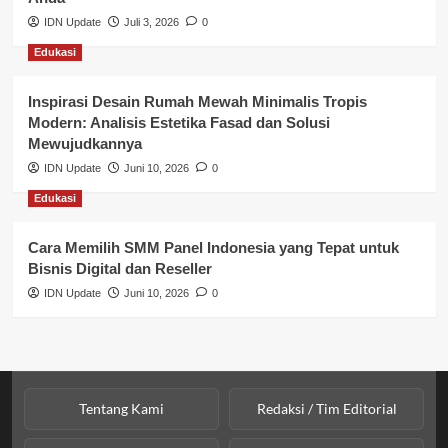
Perbankan & Keuangan
IDN Update
Juli 3, 2026
0
Edukasi
Perpajakan & Keuangan
Profil Wilayah Banyuasin
Inspirasi Desain Rumah Mewah Minimalis Tropis
Modern: Analisis Estetika Fasad dan Solusi
Sosial & Budaya
Mewujudkannya
IDN Update
Juni 10, 2026
0
Sosial & Kesejahteraan
Edukasi
SPPG BGN
Cara Memilih SMM Panel Indonesia yang Tepat untuk
Bisnis Digital dan Reseller
IDN Update
Juni 10, 2026
0
Tentang Kami
Redaksi / Tim Editorial