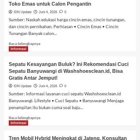
Toko Emas untuk Calon Pengantin
Followers
Instagram
IDN Update
Juni 4, 2026
0
Aman
Sumber: Naskah edukasi harga cincin emas, cincin tunangan,
dan
dan cincin pernikahan. Perhiasan • Cincin Emas • Cincin
Terpercaya
Tunangan Banyak calon...
untuk
Pebisnis
Baca
Baca Selengkapnya
Online
selengkapnya
Informasi
tentang
Panduan
Sepatu Kesayangan Buluk? Ini Rekomendasi Cuci
Lengkap
Sepatu Banyuwangi di Washshoesclean.id, Bisa
Harga
Gratis Antar Jemput!
Cincin
Emas
IDN Update
Juni 4, 2026
0
2
Sumber: Informasi layanan cuci sepatu Washshoesclean.id
Gram
Banyuwangi. Lifestyle • Cuci Sepatu • Banyuwangi Menjaga
di
penampilan itu bukan cuma soal baju...
Toko
Emas
Baca
Baca Selengkapnya
untuk
selengkapnya
Informasi
Calon
tentang
Pengantin
Sepatu
Tren Mobil Hybrid Meningkat di Jateng, Konsultan