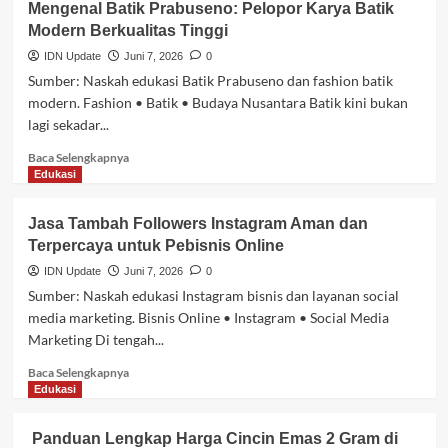
Mengenal Batik Prabuseno: Pelopor Karya Batik
Utama
Pengadaan
Modern Berkualitas Tinggi
Bisnis
dengan
IDN Update
Juni 7, 2026
0
Marketplace
Sumber: Naskah edukasi Batik Prabuseno dan fashion batik
B2B
modern. Fashion • Batik • Budaya Nusantara Batik kini bukan
DatascripMall.id
lagi sekadar...
Baca
Baca Selengkapnya
selengkapnya
Edukasi
tentang
Mengenal
Jasa Tambah Followers Instagram Aman dan
Batik
Terpercaya untuk Pebisnis Online
Prabuseno:
Pelopor
IDN Update
Juni 7, 2026
0
Karya
Sumber: Naskah edukasi Instagram bisnis dan layanan social
Batik
media marketing. Bisnis Online • Instagram • Social Media
Modern
Marketing Di tengah...
Berkualitas
Tinggi
Baca
Baca Selengkapnya
selengkapnya
Edukasi
tentang
Jasa
Panduan Lengkap Harga Cincin Emas 2 Gram di
Tambah