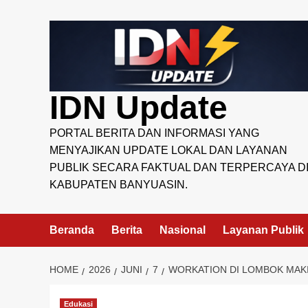
Skip
to
content
IDN Update
PORTAL BERITA DAN INFORMASI YANG
MENYAJIKAN UPDATE LOKAL DAN LAYANAN
PUBLIK SECARA FAKTUAL DAN TERPERCAYA D
KABUPATEN BANYUASIN.
Beranda
Berita
Nasional
Layanan Publik
HOME
2026
JUNI
7
WORKATION DI LOMBOK MAKI
Edukasi