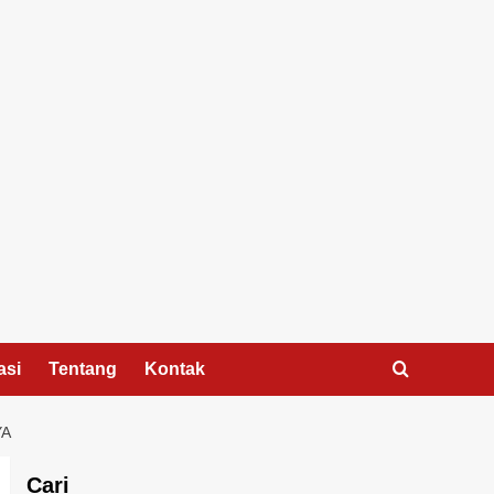
asi
Tentang
Kontak
YA
Cari