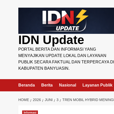
Skip
to
content
IDN Update
PORTAL BERITA DAN INFORMASI YANG
MENYAJIKAN UPDATE LOKAL DAN LAYANAN
PUBLIK SECARA FAKTUAL DAN TERPERCAYA D
KABUPATEN BANYUASIN.
Beranda
Berita
Nasional
Layanan Publik
HOME
2026
JUNI
3
TREN MOBIL HYBRID MENING
Informasi