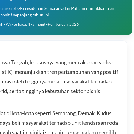
ya area eks-Keresidenan Semarang dan Pati, menunjukkan tren
ositif sepanjang tahun ini.
ah
•
Waktu baca: 4–5 menit
•
Pembaruan: 2026
 Jawa Tengah, khususnya yang mencakup area eks-
Plat K), menunjukkan tren pertumbuhan yang positif
minasi oleh tingginya minat masyarakat terhadap
id, serta tingginya kebutuhan sektor bisnis
iat di kota-kota seperti Semarang, Demak, Kudus,
daya beli masyarakat terhadap unit kendaraan roda
gah saat ini dinilai semakin cerdas dalam memilih