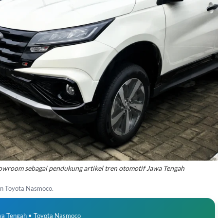
 showroom sebagai pendukung artikel tren otomotif Jawa Tengah
an Toyota Nasmoco.
wa Tengah • Toyota Nasmoco