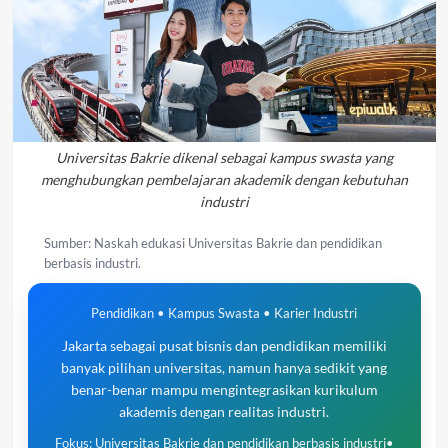
Universitas Bakrie dikenal sebagai kampus swasta yang
menghubungkan pembelajaran akademik dengan kebutuhan
industri
Sumber: Naskah edukasi Universitas Bakrie dan pendidikan
berbasis industri.
Pendidikan • Kampus Swasta • Karier Industri
Jakarta sebagai pusat bisnis dan pendidikan memiliki
banyak pilihan universitas, namun hanya sedikit yang
benar-benar mampu mengintegrasikan kurikulum
akademis dengan realitas industri.
Fokus: Universitas Bakrie dan pendidikan berbasis industri
•