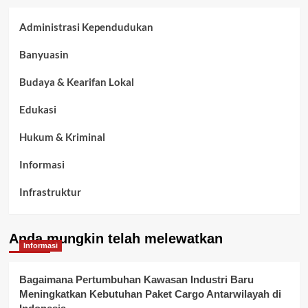
Administrasi Kependudukan
Banyuasin
Budaya & Kearifan Lokal
Edukasi
Hukum & Kriminal
Informasi
Infrastruktur
Kelurahan Airbatu
Anda mungkin telah melewatkan
Kepegawaian & ASN Banyuasin
Informasi
Kesehatan
Bagaimana Pertumbuhan Kawasan Industri Baru
Meningkatkan Kebutuhan Paket Cargo Antarwilayah di
Keuangan