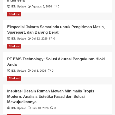
Indonesia
IDN Update
Agustus 3, 2026
0
Lalu Lintas
Edukasi
Layanan Pendidikan
Ekspedisi Jakarta Samarinda untuk Pengiriman Mesin,
Layanan Publik Kabupaten Banyuasin
Sparepart, dan Barang Berat
Nasional
IDN Update
Juli 12, 2026
0
Edukasi
Pemerintahan
PT EMS Technology: Solusi Akurasi Pengukuran Hioki
Pendidikan
Anda
Perbankan & Keuangan
IDN Update
Juli 3, 2026
0
Edukasi
Perpajakan & Keuangan
Profil Wilayah Banyuasin
Inspirasi Desain Rumah Mewah Minimalis Tropis
Modern: Analisis Estetika Fasad dan Solusi
Sosial & Budaya
Mewujudkannya
IDN Update
Juni 10, 2026
0
Sosial & Kesejahteraan