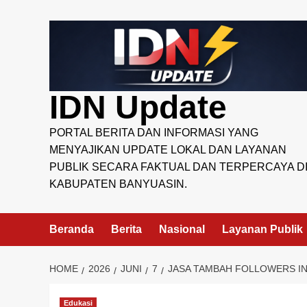
Skip
to
content
IDN Update
PORTAL BERITA DAN INFORMASI YANG
MENYAJIKAN UPDATE LOKAL DAN LAYANAN
PUBLIK SECARA FAKTUAL DAN TERPERCAYA D
KABUPATEN BANYUASIN.
Beranda
Berita
Nasional
Layanan Publik
HOME
2026
JUNI
7
JASA TAMBAH FOLLOWERS IN
Edukasi