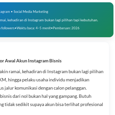
stagram • Social Media Marketing
mai, kehadiran di Instagram bukan lagi pilihan tapi kebutuhan.
 followers
•
Waktu baca: 4–5 menit
•
Pembaruan: 2026
or Awal Akun Instagram Bisnis
kin ramai, kehadiran di Instagram bukan lagi pilihan
KM, hingga pelaku usaha individu menjadikan
igus jalur komunikasi dengan calon pelanggan.
snis dari nol bukan hal yang gampang. Butuh
ng tidak sedikit supaya akun bisa terlihat profesional