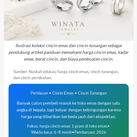
Ilustrasi koleksi cincin emas dan cincin tunangan sebagai
pendukung artikel panduan memahami harga cincin emas, kadar
emas, berat cincin, dan biaya pembuatan cincin.
Sumber: Naskah edukasi harga cincin emas, cincin tunangan,
dan cincin pernikahan.
Perhiasan • Cincin Emas • Cincin Tunangan
Banyak calon pembeli masuk ke toko emas dengan satu
angka di kepala, tapi keluar dengan kebingungan karena
harga yang diberikan berbeda jauh dari ekspektasi.
Fokus: harga cincin emas 1 gram di toko emas
•
Waktu baca: 6–8 menit
•
Pembaruan: 2026