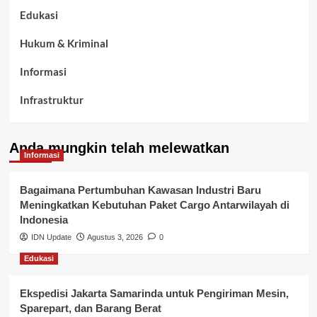
Edukasi
Hukum & Kriminal
Informasi
Infrastruktur
Kelurahan Airbatu
Anda mungkin telah melewatkan
Kepegawaian & ASN Banyuasin
Informasi
Kesehatan
Bagaimana Pertumbuhan Kawasan Industri Baru
Meningkatkan Kebutuhan Paket Cargo Antarwilayah di
Keuangan
Indonesia
IDN Update
Agustus 3, 2026
0
Lalu Lintas
Edukasi
Layanan Pendidikan
Ekspedisi Jakarta Samarinda untuk Pengiriman Mesin,
Layanan Publik Kabupaten Banyuasin
Sparepart, dan Barang Berat