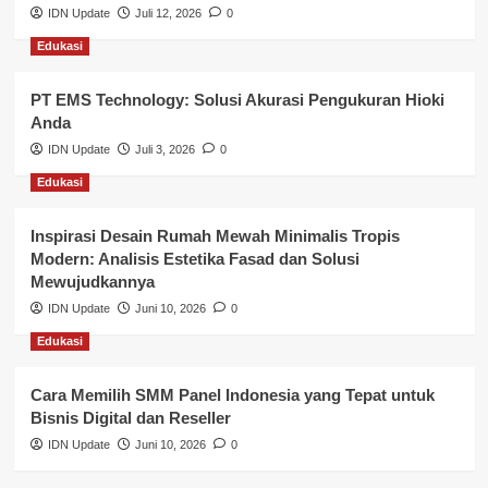
Nasional
IDN Update
Juli 12, 2026
0
Edukasi
Pemerintahan
PT EMS Technology: Solusi Akurasi Pengukuran Hioki
Pendidikan
Anda
Perbankan & Keuangan
IDN Update
Juli 3, 2026
0
Edukasi
Perpajakan & Keuangan
Profil Wilayah Banyuasin
Inspirasi Desain Rumah Mewah Minimalis Tropis
Modern: Analisis Estetika Fasad dan Solusi
Sosial & Budaya
Mewujudkannya
IDN Update
Juni 10, 2026
0
Sosial & Kesejahteraan
Edukasi
SPPG BGN
Cara Memilih SMM Panel Indonesia yang Tepat untuk
Bisnis Digital dan Reseller
IDN Update
Juni 10, 2026
0