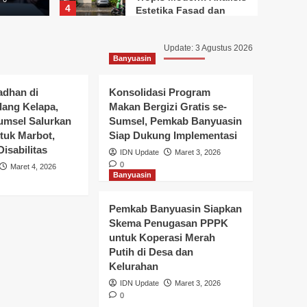
4
Estetika Fasad dan
Solusi Mewujudkannya
Edukasi
Cara Memilih SMM
Update: 3 Agustus 2026
Banyuasin
Panel Indonesia yang
Tepat untuk Bisnis
5
Digital dan Reseller
adhan di
Konsolidasi Program
lang Kelapa,
Makan Bergizi Gratis se-
msel Salurkan
Sumsel, Pemkab Banyuasin
tuk Marbot,
Siap Dukung Implementasi
Disabilitas
IDN Update
Maret 3, 2026
0
Maret 4, 2026
Banyuasin
Pemkab Banyuasin Siapkan
Skema Penugasan PPPK
untuk Koperasi Merah
Putih di Desa dan
Kelurahan
IDN Update
Maret 3, 2026
0