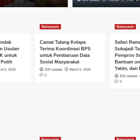
Banyuasin
Banyuasin
indak
Camat Talang Kelapa
Safari Ram
n Usulan
Terima Koordinasi BPS
Sukajadi Ta
K untuk
untuk Pembaruan Data
Pemprov Su
 Putih
Sosial Masyarakat
Bantuan un
Yatim, dan 
et 6, 2026
IDN Update
Maret 5, 2026
Terima
0
IDN Update
0
k
al
Banyuasin
Banyuasin