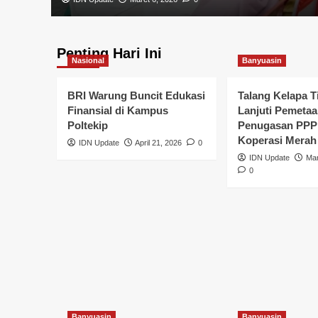
Penting Hari Ini
Nasional
Banyuasin
BRI Warung Buncit Edukasi
Talang Kelapa T
Finansial di Kampus
Lanjuti Pemetaa
Poltekip
Penugasan PPP
Koperasi Merah
IDN Update
April 21, 2026
0
Banyuasin
Pemerintahan
IDN Update
Mar
Camat Talang Kelapa 
0
Koordinasi BPS untu
Pembaruan Data Sosi
Masyarakat
IDN Update
Maret 5, 2026
0
Banyuasin
Banyuasin