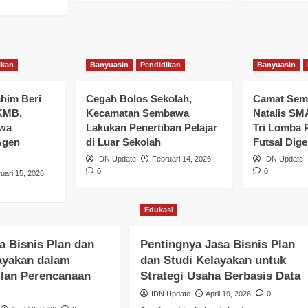
ikan
Banyuasin
Pendidikan
Banyuasin
ahim Beri
Cegah Bolos Sekolah,
Camat Semb
KMB,
Kecamatan Sembawa
Natalis S
swa
Lakukan Penertiban Pelajar
Tri Lomba 
iapkan
Agen
di Luar Sekolah
Futsal Dige
IDN Update
Februari 14, 2026
IDN Update
PK untuk
0
0
uari 15, 2026
 di Desa dan
Edukasi
a Bisnis Plan dan
Pentingnya Jasa Bisnis Plan
ayakan dalam
dan Studi Kelayakan untuk
ilan Perencanaan
Strategi Usaha Berbasis Data
IDN Update
April 19, 2026
0