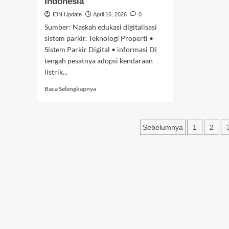
Indonesia
Kunci
IDN Update
April 16, 2026
Keberhasilan
0
Usaha
Sumber: Naskah edukasi digitalisasi
sistem parkir. Teknologi Properti •
Sistem Parkir Digital • informasi Di
tengah pesatnya adopsi kendaraan
listrik...
Baca
Baca Selengkapnya
selengkapnya
tentang
Strategi
Paginasi
“Parkir
Sebelumnya
1
2
Pintar”
pos
Yoel
Liem
Yusnarto:
Inovasi
Anak
Muda
yang
Mengubah
Wajah