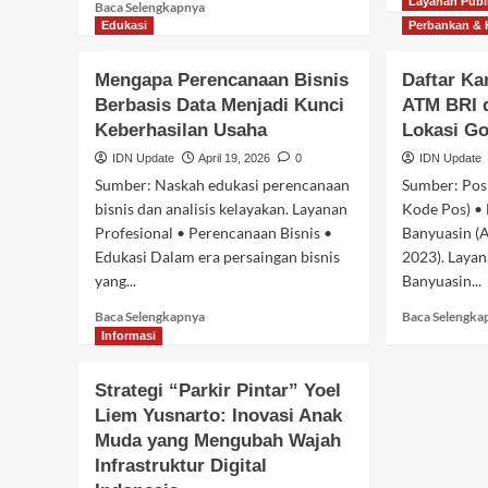
Layanan Publ
Baca
Baca Selengkapnya
selengkapnya
Edukasi
Perbankan &
tentang
Pentingnya
Mengapa Perencanaan Bisnis
Daftar Ka
Jasa
Berbasis Data Menjadi Kunci
ATM BRI d
Sebar
Keberhasilan Usaha
Kuesioner
Lokasi G
dan
IDN Update
April 19, 2026
0
IDN Update
Mystery
Sumber: Naskah edukasi perencanaan
Sumber: Pos 
Shopper
bisnis dan analisis kelayakan. Layanan
Kode Pos) •
untuk
Profesional • Perencanaan Bisnis •
Meningkatkan
Banyuasin (
Kualitas
Edukasi Dalam era persaingan bisnis
2023). Layan
Layanan
yang...
Banyuasin...
Baca
Baca Selengkapnya
Baca Selengka
selengkapnya
Informasi
tentang
Mengapa
Strategi “Parkir Pintar” Yoel
Perencanaan
Liem Yusnarto: Inovasi Anak
Bisnis
Berbasis
Muda yang Mengubah Wajah
Data
Infrastruktur Digital
Menjadi