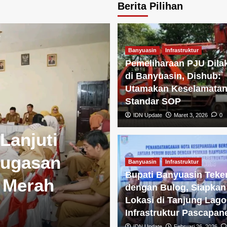
Berita Pilihan
Banyuasin
Infrastruktur
Pemeliharaan PJU Dila
di Banyuasin, Dishub:
Utamakan Keselamatan
Standar SOP
IDN Update
Maret 3, 2026
0
Lanjuti
nugasan
Banyuasin
Infrastruktur
Bupati Banyuasin Tek
 Merah
dengan Bulog, Siapkan
Lokasi di Tanjung Lago
Infrastruktur Pascapan
IDN Update
Februari 26, 2026