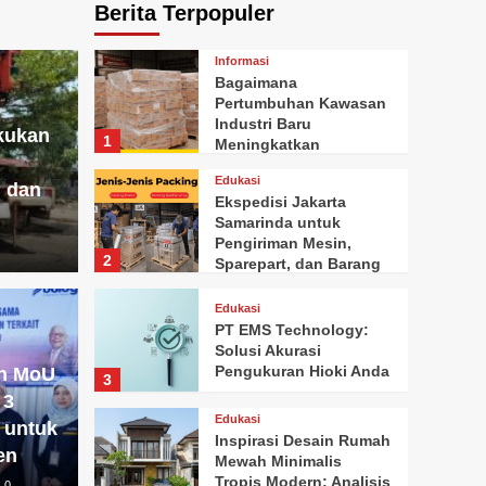
Berita Terpopuler
Informasi
Bagaimana
Pertumbuhan Kawasan
Industri Baru
kukan
1
Meningkatkan
Kebutuhan Paket
Edukasi
Cargo Antarwilayah di
 dan
Ekspedisi Jakarta
Indonesia
Samarinda untuk
Pengiriman Mesin,
2
Sparepart, dan Barang
Berat
Edukasi
PT EMS Technology:
Solusi Akurasi
Pengukuran Hioki Anda
en MoU
3
 3
Edukasi
 untuk
Inspirasi Desain Rumah
en
Mewah Minimalis
Tropis Modern: Analisis
0