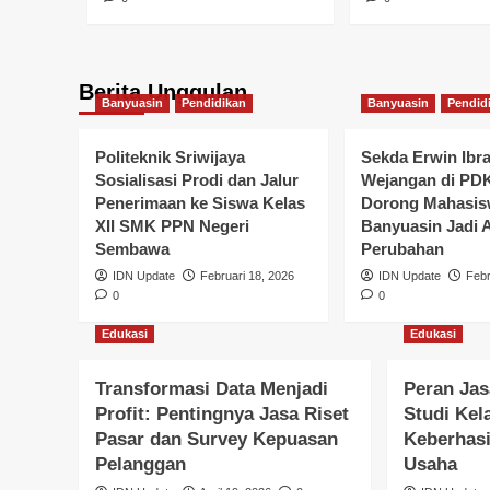
Berita Unggulan
Banyuasin
Pendidikan
Banyuasin
Pendid
Politeknik Sriwijaya
Sekda Erwin Ibr
Sosialisasi Prodi dan Jalur
Wejangan di PD
Banyuasin
Pemerintahan
Penerimaan ke Siswa Kelas
Dorong Mahasi
Pemkab Banyuasin S
XII SMK PPN Negeri
Banyuasin Jadi 
Sembawa
Perubahan
Skema Penugasan PP
IDN Update
Februari 18, 2026
IDN Update
Febr
0
0
Koperasi Merah Putih
Edukasi
Edukasi
Kelurahan
Transformasi Data Menjadi
Peran Jas
Profit: Pentingnya Jasa Riset
Studi Kel
IDN Update
Maret 3, 2026
0
Pasar dan Survey Kepuasan
Keberhas
Pelanggan
Usaha