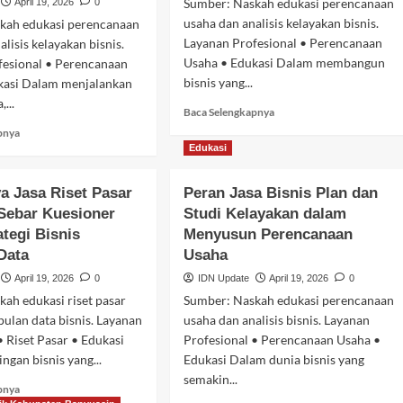
Sumber: Naskah edukasi perencanaan
April 19, 2026
0
usaha dan analisis kelayakan bisnis.
kah edukasi perencanaan
Layanan Profesional • Perencanaan
lisis kelayakan bisnis.
Usaha • Edukasi Dalam membangun
fesional • Perencanaan
bisnis yang...
kasi Dalam menjalankan
...
Baca
Baca Selengkapnya
selengkapnya
Baca
pnya
tentang
selengkapnya
Edukasi
Pentingnya
tentang
Jasa
Peran
a Jasa Riset Pasar
Peran Jasa Bisnis Plan dan
dinasi
Bisnis
Jasa
Sebar Kuesioner
Studi Kelayakan dalam
Plan
Bisnis
dan
ategi Bisnis
Plan
Menyusun Perencanaan
roundcheck
Studi
dan
Data
Usaha
Kelayakan
Studi
ahap 1
April 19, 2026
0
IDN Update
April 19, 2026
0
untuk
Kelayakan
Strategi
ah edukasi riset pasar
Sumber: Naskah edukasi perencanaan
dalam
Usaha
Keberhasilan
ulan data bisnis. Layanan
usaha dan analisis bisnis. Layanan
Berbasis
Perencanaan
• Riset Pasar • Edukasi
Profesional • Perencanaan Usaha •
Data
Usaha
ngan bisnis yang...
Edukasi Dalam dunia bisnis yang
semakin...
Baca
pnya