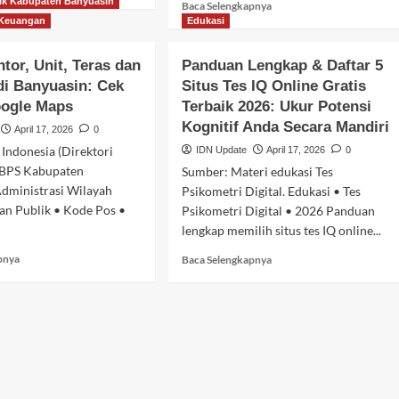
selengkapnya
ik Kabupaten Banyuasin
Baca
Baca Selengkapnya
tentang
selengkapnya
 Keuangan
Edukasi
Pentingnya
tentang
Jasa
Peran
ntor, Unit, Teras dan
Panduan Lengkap & Daftar 5
Riset
Jasa
i Banyuasin: Cek
Situs Tes IQ Online Gratis
Pasar
Bisnis
dan
oogle Maps
Terbaik 2026: Ukur Potensi
Plan
Jasa
dan
Kognitif Anda Secara Mandiri
April 17, 2026
0
Sebar
Studi
Indonesia (Direktori
IDN Update
April 17, 2026
0
Kuesioner
Kelayakan
 BPS Kabupaten
untuk
Sumber: Materi edukasi Tes
dalam
Strategi
Administrasi Wilayah
Menyusun
Psikometri Digital. Edukasi • Tes
Bisnis
Perencanaan
an Publik • Kode Pos •
Psikometri Digital • 2026 Panduan
Berbasis
Usaha
lengkap memilih situs tes IQ online...
Data
Baca
Baca
pnya
Baca Selengkapnya
selengkapnya
selengkapnya
tentang
tentang
Daftar
Panduan
Kantor,
Lengkap
Unit,
&
Teras
Daftar
dan
5
ATM
Situs