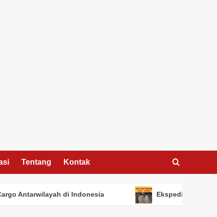
asi
Tentang
Kontak
rgo Antarwilayah di Indonesia
Ekspedisi Jakarta