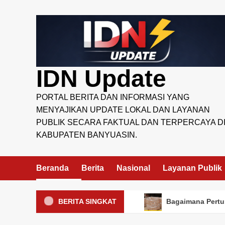
Skip
to
content
IDN Update
PORTAL BERITA DAN INFORMASI YANG
MENYAJIKAN UPDATE LOKAL DAN LAYANAN
PUBLIK SECARA FAKTUAL DAN TERPERCAYA D
KABUPATEN BANYUASIN.
Beranda
Berita
Nasional
Layanan Publik
BERITA SINGKAT
Bagaimana Pertum