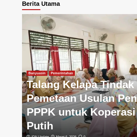
Berita Utama
Banyuasin
Pemerintahan
Talang Kelapa Tindak 
Pemetaan Usulan Pe
PPPK untuk Koperasi
Putih
IDN Update
Maret 6, 2026
0