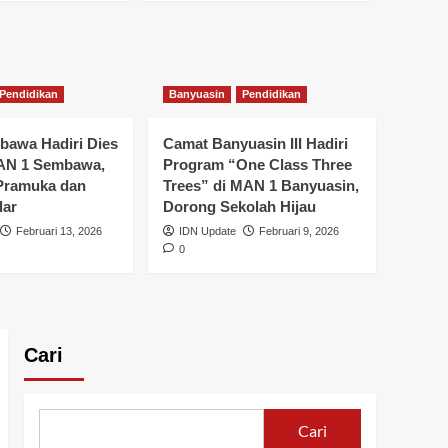
Pendidikan
Banyuasin
Pendidikan
awa Hadiri Dies
Camat Banyuasin III Hadiri
MAN 1 Sembawa,
Program “One Class Three
Pramuka dan
Trees” di MAN 1 Banyuasin,
lar
Dorong Sekolah Hijau
Februari 13, 2026
IDN Update
Februari 9, 2026
0
Cari
Cari