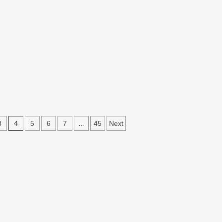
BRI
Tes
di
IQ
Banyuasin:
Online
Cek
Gratis
Lokasi
Terbaik
Google
2026:
Maps
Ukur
Potensi
Kognitif
Anda
Secara
Mandiri
4
…
3
5
6
7
45
Next