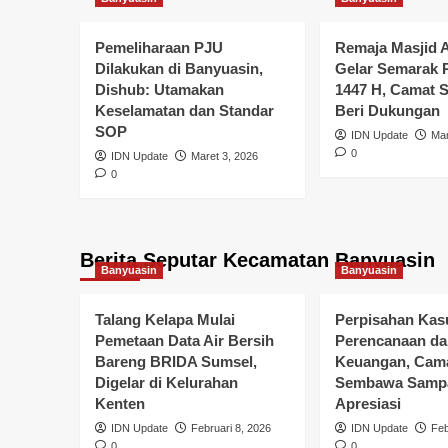
Pemeliharaan PJU
Remaja Masjid A
Dilakukan di Banyuasin,
Gelar Semarak
Dishub: Utamakan
1447 H, Camat
Keselamatan dan Standar
Beri Dukungan
SOP
IDN Update
Mar
0
IDN Update
Maret 3, 2026
0
Banyuasin
Pemerintahan
Konsolidasi Program
Berita Seputar Kecamatan Banyuasin
Bergizi Gratis se-Sum
Banyuasin
Banyuasin
Pemkab Banyuasin S
Talang Kelapa Mulai
Perpisahan Kas
Pemetaan Data Air Bersih
Perencanaan da
Implementasi
Bareng BRIDA Sumsel,
Keuangan, Cam
Digelar di Kelurahan
Sembawa Samp
Kenten
IDN Update
Maret 3, 2026
0
Apresiasi
IDN Update
Februari 8, 2026
IDN Update
Feb
0
0