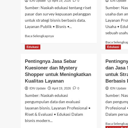
IDN Update
April 19, 2026
0
IDN Update
Sumber: Naskah edukasi tentang riset
Sumber: Nas
pasar dan survey kepuasan pelanggan
usaha dan ana
untuk strategi bisnis berbasis data.
Layanan Pro
Layanan Publik • Bisnis •...
Usaha • Edu
sebuah usaha,
Baca
Baca Selengkapnya
selengkapnya
Baca Selengka
tentang
Edukasi
Edukasi
Transformasi
Banyuasin
Pemerintahan
Data
Pentingnya Jasa Sebar
Pentingny
Camat Sembawa Koor
Menjadi
Kuesioner dan Mystery
dan Jasa 
Profit:
Pentingnya
Shopper untuk Meningkatkan
untuk Str
dengan BPS untuk G
Jasa
Kualitas Layanan
Berbasis 
Riset
PBI-JK Katastropik T
IDN Update
April 19, 2026
0
IDN Update
Pasar
dan
Sumber: Naskah edukasi
Sumber: Nask
Survey
pengumpulan data dan evaluasi
dan pengump
IDN Update
Maret 2, 2026
0
Kepuasan
layanan bisnis. Layanan Profesional •
Profesional 
Pelanggan
Riset & Evaluasi • Edukasi Dalam
Dalam persai
bisnis modern...
Baca Selengka