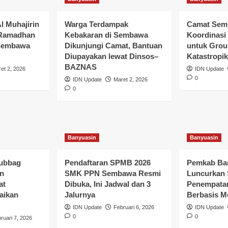
l Muhajirin
Warga Terdampak
Camat Sem
 Ramadhan
Kebakaran di Sembawa
Koordinasi
 Sembawa
Dikunjungi Camat, Bantuan
untuk Grou
Diupayakan lewat Dinsos–
Katastropik
BAZNAS
et 2, 2026
IDN Update
0
IDN Update
Maret 2, 2026
0
 Makan
sel,
Banyuasin
Banyuasin
iap Dukung
ubbag
Pendaftaran SPMB 2026
Pemkab Ba
n
SMK PPN Sembawa Resmi
Luncurkan 
at
Dibuka, Ini Jadwal dan 3
Penempatan
aikan
Jalurnya
Berbasis M
IDN Update
Februari 6, 2026
IDN Update
0
0
ruari 7, 2026