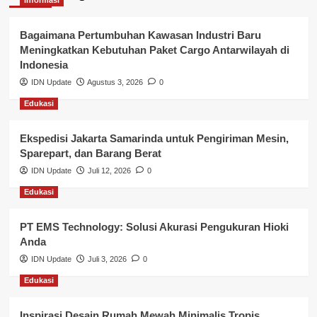
Kepegawaian & ASN Banyuasin
Kesehatan
Bagaimana Pertumbuhan Kawasan Industri Baru
Meningkatkan Kebutuhan Paket Cargo Antarwilayah di
Keuangan
Indonesia
IDN Update
Agustus 3, 2026
0
Lalu Lintas
Edukasi
Layanan Pendidikan
Ekspedisi Jakarta Samarinda untuk Pengiriman Mesin,
Layanan Publik Kabupaten Banyuasin
Sparepart, dan Barang Berat
Nasional
IDN Update
Juli 12, 2026
0
Edukasi
Pemerintahan
PT EMS Technology: Solusi Akurasi Pengukuran Hioki
Pendidikan
Anda
Perbankan & Keuangan
IDN Update
Juli 3, 2026
0
Edukasi
Perpajakan & Keuangan
Profil Wilayah Banyuasin
Inspirasi Desain Rumah Mewah Minimalis Tropis