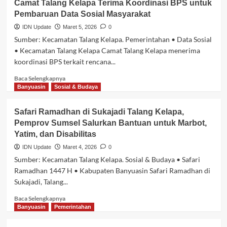
Camat Talang Kelapa Terima Koordinasi BPS untuk
Kelapa
Pembaruan Data Sosial Masyarakat
Tindak
Lanjuti
IDN Update
Maret 5, 2026
0
Pemetaan
Sumber: Kecamatan Talang Kelapa. Pemerintahan • Data Sosial
Usulan
• Kecamatan Talang Kelapa Camat Talang Kelapa menerima
Penugasan
koordinasi BPS terkait rencana...
PPPK
untuk
Baca
Baca Selengkapnya
Koperasi
selengkapnya
Banyuasin
Sosial & Budaya
Merah
tentang
Putih
Camat
Safari Ramadhan di Sukajadi Talang Kelapa,
Talang
Pemprov Sumsel Salurkan Bantuan untuk Marbot,
Kelapa
Yatim, dan Disabilitas
Terima
Koordinasi
IDN Update
Maret 4, 2026
0
BPS
Sumber: Kecamatan Talang Kelapa. Sosial & Budaya • Safari
untuk
Ramadhan 1447 H • Kabupaten Banyuasin Safari Ramadhan di
Pembaruan
Sukajadi, Talang...
Data
Sosial
Baca
Baca Selengkapnya
Masyarakat
selengkapnya
Banyuasin
Pemerintahan
tentang
Safari