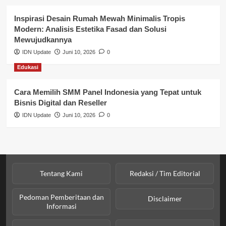
Profil Wilayah Banyuasin
Inspirasi Desain Rumah Mewah Minimalis Tropis
Modern: Analisis Estetika Fasad dan Solusi
Sosial & Budaya
Mewujudkannya
IDN Update
Juni 10, 2026
0
Sosial & Kesejahteraan
Edukasi
SPPG BGN
Cara Memilih SMM Panel Indonesia yang Tepat untuk
Bisnis Digital dan Reseller
IDN Update
Juni 10, 2026
0
Tentang Kami
Redaksi / Tim Editorial
Pedoman Pemberitaan dan
Disclaimer
Informasi