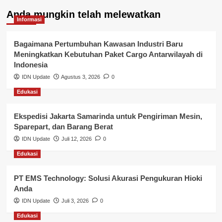
Kelurahan Airbatu
Anda mungkin telah melewatkan
Kepegawaian & ASN Banyuasin
Informasi
Kesehatan
Bagaimana Pertumbuhan Kawasan Industri Baru
Meningkatkan Kebutuhan Paket Cargo Antarwilayah di
Keuangan
Indonesia
IDN Update
Agustus 3, 2026
0
Lalu Lintas
Edukasi
Layanan Pendidikan
Ekspedisi Jakarta Samarinda untuk Pengiriman Mesin,
Layanan Publik Kabupaten Banyuasin
Sparepart, dan Barang Berat
Nasional
IDN Update
Juli 12, 2026
0
Edukasi
Pemerintahan
PT EMS Technology: Solusi Akurasi Pengukuran Hioki
Pendidikan
Anda
Perbankan & Keuangan
IDN Update
Juli 3, 2026
0
Edukasi
Perpajakan & Keuangan