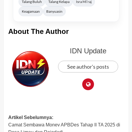
Talang Buluh
Talang Kelapa
Isra Mi’raj
Keagamaan
Banyuasin
About The Author
IDN Update
See author's posts
Post
Artikel Sebelumnya:
Camat Sembawa Monev APBDes Tahap II TA 2025 di
navigation