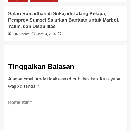
Safari Ramadhan di Sukajadi Talang Kelapa,
Pemprov Sumsel Salurkan Bantuan untuk Marbot,
Yatim, dan Disabilitas
IDN Update
Maret 4, 2026
0
Tinggalkan Balasan
Alamat email Anda tidak akan dipublikasikan.
Ruas yang
wajib ditandai
*
Komentar
*