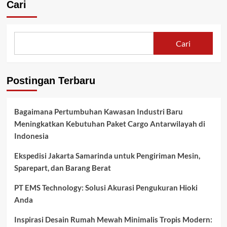
Cari
Cari
Postingan Terbaru
Bagaimana Pertumbuhan Kawasan Industri Baru
Meningkatkan Kebutuhan Paket Cargo Antarwilayah di
Indonesia
Ekspedisi Jakarta Samarinda untuk Pengiriman Mesin,
Sparepart, dan Barang Berat
PT EMS Technology: Solusi Akurasi Pengukuran Hioki
Anda
Inspirasi Desain Rumah Mewah Minimalis Tropis Modern: