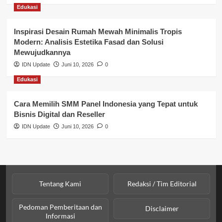
Edukasi
Perpajakan & Keuangan
Profil Wilayah Banyuasin
Inspirasi Desain Rumah Mewah Minimalis Tropis
Modern: Analisis Estetika Fasad dan Solusi
Sosial & Budaya
Mewujudkannya
IDN Update
Juni 10, 2026
0
Sosial & Kesejahteraan
Edukasi
SPPG BGN
Cara Memilih SMM Panel Indonesia yang Tepat untuk
Bisnis Digital dan Reseller
IDN Update
Juni 10, 2026
0
Tentang Kami
Redaksi / Tim Editorial
Pedoman Pemberitaan dan
Disclaimer
Informasi