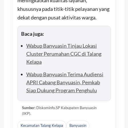
meningkatkan kualitas layanan,
khususnya pada titik-titik pelayanan yang
dekat dengan pusat aktivitas warga.
Baca juga:
Wabup Banyuasin Tinjau Lokasi
Cluster Perumahan CGC di Talang
Kelapa
Wabup Banyuasin Terima Audiensi
APRI Cabang Banyuasin, Pemkab
Siap Dukung Program Penghulu
Sumber:
Diskominfo.SP Kabupaten Banyuasin
(IKP).
Kecamatan Talang Kelapa
Banyuasin