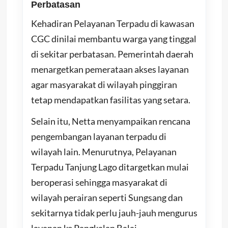
Perbatasan
Kehadiran Pelayanan Terpadu di kawasan
CGC dinilai membantu warga yang tinggal
di sekitar perbatasan. Pemerintah daerah
menargetkan pemerataan akses layanan
agar masyarakat di wilayah pinggiran
tetap mendapatkan fasilitas yang setara.
Selain itu, Netta menyampaikan rencana
pengembangan layanan terpadu di
wilayah lain. Menurutnya, Pelayanan
Terpadu Tanjung Lago ditargetkan mulai
beroperasi sehingga masyarakat di
wilayah perairan seperti Sungsang dan
sekitarnya tidak perlu jauh-jauh mengurus