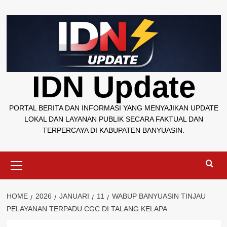
Skip
to
content
IDN Update
PORTAL BERITA DAN INFORMASI YANG MENYAJIKAN UPDATE
LOKAL DAN LAYANAN PUBLIK SECARA FAKTUAL DAN
TERPERCAYA DI KABUPATEN BANYUASIN.
Primary
Menu
HOME
2026
JANUARI
11
WABUP BANYUASIN TINJAU
PELAYANAN TERPADU CGC DI TALANG KELAPA