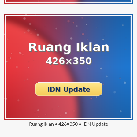
Ruang Iklan • 426×350 • IDN Update