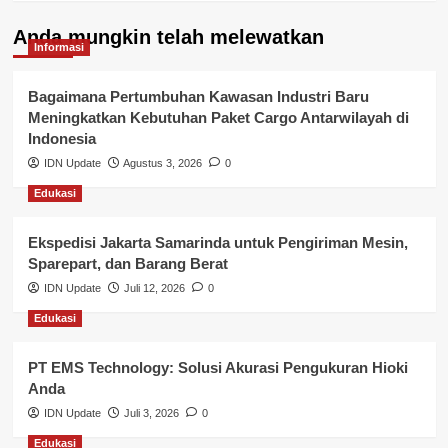
Kelurahan Airbatu
Anda mungkin telah melewatkan
Kepegawaian & ASN Banyuasin
Informasi
Kesehatan
Bagaimana Pertumbuhan Kawasan Industri Baru
Meningkatkan Kebutuhan Paket Cargo Antarwilayah di
Keuangan
Indonesia
IDN Update
Agustus 3, 2026
0
Lalu Lintas
Edukasi
Layanan Pendidikan
Ekspedisi Jakarta Samarinda untuk Pengiriman Mesin,
Layanan Publik Kabupaten Banyuasin
Sparepart, dan Barang Berat
Nasional
IDN Update
Juli 12, 2026
0
Edukasi
Pemerintahan
PT EMS Technology: Solusi Akurasi Pengukuran Hioki
Pendidikan
Anda
Perbankan & Keuangan
IDN Update
Juli 3, 2026
0
Edukasi