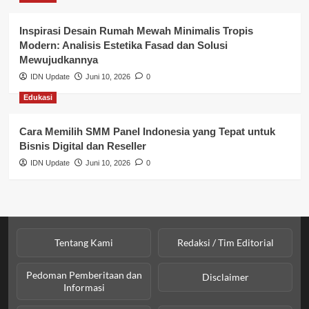
Perpajakan & Keuangan
Profil Wilayah Banyuasin
Inspirasi Desain Rumah Mewah Minimalis Tropis
Modern: Analisis Estetika Fasad dan Solusi
Sosial & Budaya
Mewujudkannya
IDN Update
Juni 10, 2026
0
Sosial & Kesejahteraan
Edukasi
SPPG BGN
Cara Memilih SMM Panel Indonesia yang Tepat untuk
Bisnis Digital dan Reseller
IDN Update
Juni 10, 2026
0
Tentang Kami
Redaksi / Tim Editorial
Pedoman Pemberitaan dan
Disclaimer
Informasi