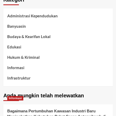
Administrasi Kependudukan
Banyuasin
Budaya & Kearifan Lokal
Edukasi
Hukum & Kriminal
Informasi
Infrastruktur
Kelurahan Airbatu
Anda mungkin telah melewatkan
Kepegawaian & ASN Banyuasin
Informasi
Kesehatan
Bagaimana Pertumbuhan Kawasan Industri Baru