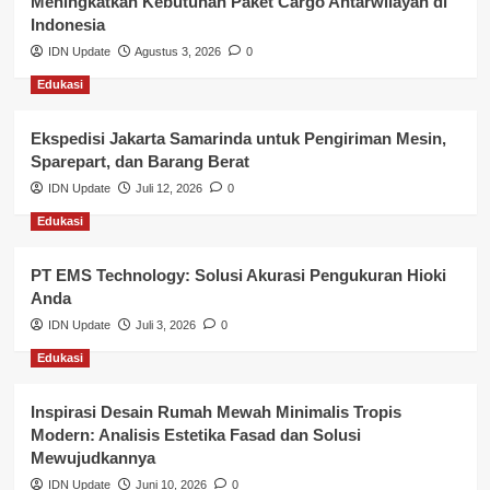
Meningkatkan Kebutuhan Paket Cargo Antarwilayah di
Keuangan
Indonesia
IDN Update
Agustus 3, 2026
0
Lalu Lintas
Edukasi
Layanan Pendidikan
Ekspedisi Jakarta Samarinda untuk Pengiriman Mesin,
Layanan Publik Kabupaten Banyuasin
Sparepart, dan Barang Berat
Nasional
IDN Update
Juli 12, 2026
0
Edukasi
Pemerintahan
PT EMS Technology: Solusi Akurasi Pengukuran Hioki
Pendidikan
Anda
Perbankan & Keuangan
IDN Update
Juli 3, 2026
0
Edukasi
Perpajakan & Keuangan
Profil Wilayah Banyuasin
Inspirasi Desain Rumah Mewah Minimalis Tropis
Modern: Analisis Estetika Fasad dan Solusi
Sosial & Budaya
Mewujudkannya
IDN Update
Juni 10, 2026
0