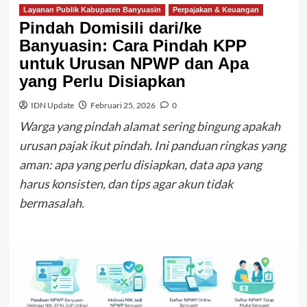
Layanan Publik Kabupaten Banyuasin
Perpajakan & Keuangan
Pindah Domisili dari/ke
Banyuasin: Cara Pindah KPP
untuk Urusan NPWP dan Apa
yang Perlu Disiapkan
IDN Update
Februari 25, 2026
0
Warga yang pindah alamat sering bingung apakah
urusan pajak ikut pindah. Ini panduan ringkas yang
aman: apa yang perlu disiapkan, data apa yang
harus konsisten, dan tips agar akun tidak
bermasalah.