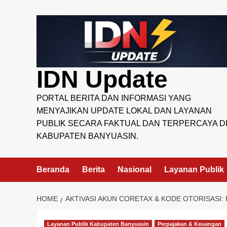
Skip
to
content
IDN Update
PORTAL BERITA DAN INFORMASI YANG
MENYAJIKAN UPDATE LOKAL DAN LAYANAN
PUBLIK SECARA FAKTUAL DAN TERPERCAYA D
KABUPATEN BANYUASIN.
Beranda
Berita
Nasional
Layanan Publik
HOME
AKTIVASI AKUN CORETAX & KODE OTORISASI
Layanan Publik Kabupaten Banyuasin
Perpajakan & Keuangan