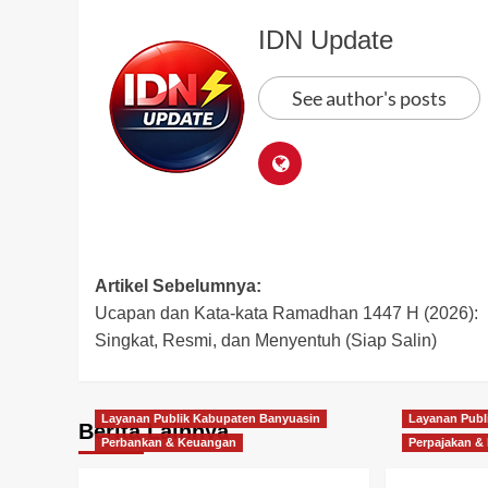
IDN Update
See author's posts
Post
Artikel Sebelumnya:
Ucapan dan Kata-kata Ramadhan 1447 H (2026):
navigation
Singkat, Resmi, dan Menyentuh (Siap Salin)
Layanan Publik Kabupaten Banyuasin
Layanan Publ
Berita Lainnya
Perbankan & Keuangan
Perpajakan &