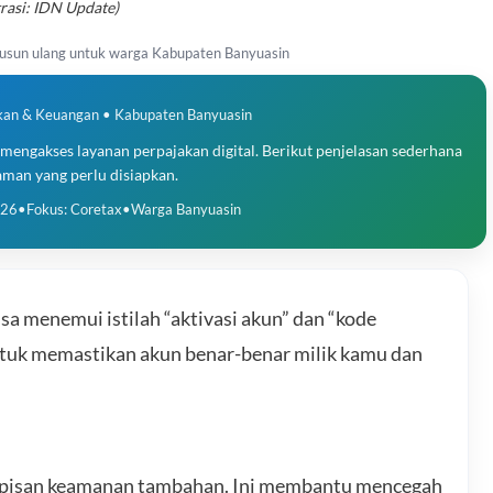
trasi: IDN Update)
susun ulang untuk warga Kabupaten Banyuasin
akan & Keuangan • Kabupaten Banyuasin
 mengakses layanan perpajakan digital. Berikut penjelasan sederhana
aman yang perlu disiapkan.
026
•
Fokus: Coretax
•
Warga Banyuasin
sa menemui istilah “aktivasi akun” dan “kode
i untuk memastikan akun benar-benar milik kamu dan
 lapisan keamanan tambahan. Ini membantu mencegah