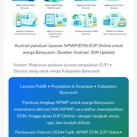
Ilustrasi panduan layanan NPWP/EFIN/DJP Online untuk
warga Banyuasin. (Sumber ilustrasi: IDN Update)
Sumber: Ringkasan panduan layanan perpajakan (DJP) •
Disusun ulang untuk warga Kabupaten Banyuasin
Layanan Publik • Perpajakan & Keuangan • Kabupaten
Banyuasin
Panduan lengkap NPWP untuk warga Banyuasin:
memahami aktivasi NIK/NPWP, cara daftar, mendapatkan
EFIN, hingga akses DJP Online—dengan langkah aman,
rapi, dan mudah diikuti.
Pembaruan: Februari 2026
•
Topik: NPWP, EFIN, DJP Online
•