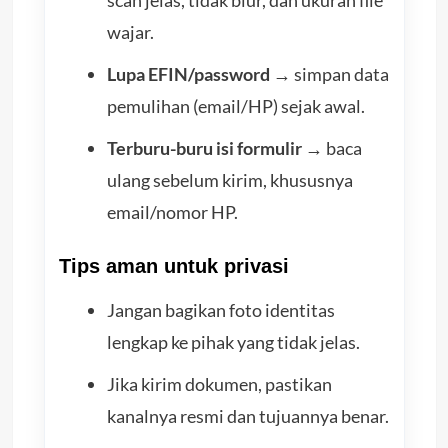
wajar.
Lupa EFIN/password
→ simpan data
pemulihan (email/HP) sejak awal.
Terburu-buru isi formulir
→ baca
ulang sebelum kirim, khususnya
email/nomor HP.
Tips aman untuk privasi
Jangan bagikan foto identitas
lengkap ke pihak yang tidak jelas.
Jika kirim dokumen, pastikan
kanalnya resmi dan tujuannya benar.