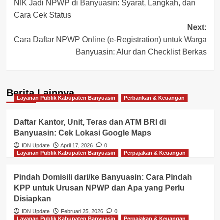
NIK Jadi NPWP di Banyuasin: Syarat, Langkah, dan
navigation
Cara Cek Status
Next:
Cara Daftar NPWP Online (e-Registration) untuk Warga
Banyuasin: Alur dan Checklist Berkas
Berita Lainnya
Layanan Publik Kabupaten Banyuasin
Perbankan & Keuangan
Daftar Kantor, Unit, Teras dan ATM BRI di
Banyuasin: Cek Lokasi Google Maps
IDN Update
April 17, 2026
0
Layanan Publik Kabupaten Banyuasin
Perpajakan & Keuangan
Pindah Domisili dari/ke Banyuasin: Cara Pindah
KPP untuk Urusan NPWP dan Apa yang Perlu
Disiapkan
IDN Update
Februari 25, 2026
0
Layanan Publik Kabupaten Banyuasin
Perpajakan & Keuangan