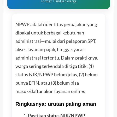
Format: Panduan warga
NPWP adalah identitas perpajakan yang
dipakai untuk berbagai kebutuhan
administrasi—mulai dari pelaporan SPT,
akses layanan pajak, hingga syarat
administrasi tertentu. Dalam praktiknya,
warga sering terkendala di tiga titik: (1)
status NIK/NPWP belum jelas, (2) belum
punya EFIN, atau (3) belum bisa
masuk/daftar akun layanan online.
Ringkasnya: urutan paling aman
Pastikan status NIK/NPWP