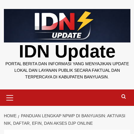
Skip
to
content
IDN Update
PORTAL BERITA DAN INFORMASI YANG MENYAJIKAN UPDATE
LOKAL DAN LAYANAN PUBLIK SECARA FAKTUAL DAN
TERPERCAYA DI KABUPATEN BANYUASIN.
Primary
Menu
HOME
PANDUAN LENGKAP NPWP DI BANYUASIN: AKTIVASI
NIK, DAFTAR, EFIN, DAN AKSES DJP ONLINE