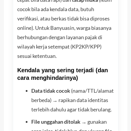
cocok bila ada kendala data, butuh
verifikasi, atau berkas tidak bisa diproses
online). Untuk Banyuasin, warga biasanya
berhubungan dengan layanan pajak di
wilayah kerja setempat (KP2KP/KPP)
sesuai ketentuan.
Kendala yang sering terjadi (dan
cara menghindarinya)
Data tidak cocok
(nama/TTL/alamat
berbeda) → rapikan data identitas
terlebih dahulu agar tidak berulang.
File unggahan ditolak
→ gunakan
scan jelas, tidak blur, dan ukuran file