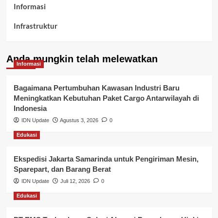
Informasi
Infrastruktur
Kelurahan Airbatu
Anda mungkin telah melewatkan
Kepegawaian & ASN Banyuasin
Informasi
Kesehatan
Bagaimana Pertumbuhan Kawasan Industri Baru
Meningkatkan Kebutuhan Paket Cargo Antarwilayah di
Keuangan
Indonesia
IDN Update
Agustus 3, 2026
0
Lalu Lintas
Edukasi
Layanan Pendidikan
Ekspedisi Jakarta Samarinda untuk Pengiriman Mesin,
Layanan Publik Kabupaten Banyuasin
Sparepart, dan Barang Berat
Nasional
IDN Update
Juli 12, 2026
0
Edukasi
Pemerintahan