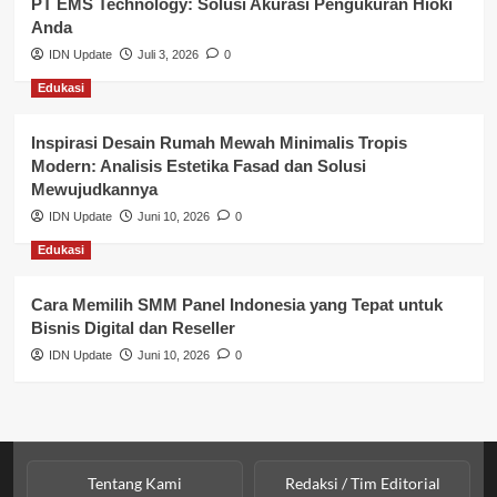
PT EMS Technology: Solusi Akurasi Pengukuran Hioki
Pendidikan
Anda
Perbankan & Keuangan
IDN Update
Juli 3, 2026
0
Edukasi
Perpajakan & Keuangan
Profil Wilayah Banyuasin
Inspirasi Desain Rumah Mewah Minimalis Tropis
Modern: Analisis Estetika Fasad dan Solusi
Sosial & Budaya
Mewujudkannya
IDN Update
Juni 10, 2026
0
Sosial & Kesejahteraan
Edukasi
SPPG BGN
Cara Memilih SMM Panel Indonesia yang Tepat untuk
Bisnis Digital dan Reseller
IDN Update
Juni 10, 2026
0
Tentang Kami
Redaksi / Tim Editorial