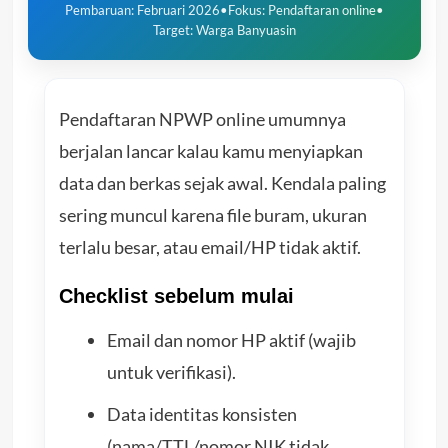
Pembaruan: Februari 2026
•
Fokus: Pendaftaran online
•
Target: Warga Banyuasin
Pendaftaran NPWP online umumnya
berjalan lancar kalau kamu menyiapkan
data dan berkas sejak awal. Kendala paling
sering muncul karena file buram, ukuran
terlalu besar, atau email/HP tidak aktif.
Checklist sebelum mulai
Email dan nomor HP aktif (wajib
untuk verifikasi).
Data identitas konsisten
(nama/TTL/nomor NIK tidak