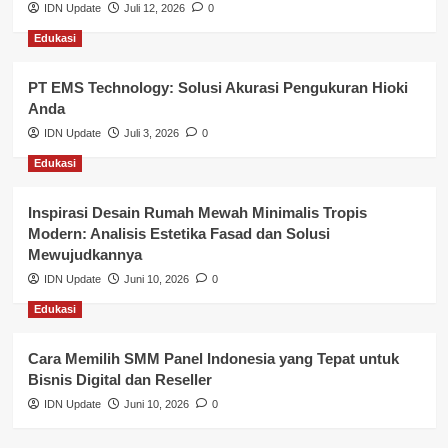
Nasional
IDN Update
Juli 12, 2026
0
Edukasi
Pemerintahan
PT EMS Technology: Solusi Akurasi Pengukuran Hioki
Pendidikan
Anda
Perbankan & Keuangan
IDN Update
Juli 3, 2026
0
Edukasi
Perpajakan & Keuangan
Profil Wilayah Banyuasin
Inspirasi Desain Rumah Mewah Minimalis Tropis
Modern: Analisis Estetika Fasad dan Solusi
Sosial & Budaya
Mewujudkannya
IDN Update
Juni 10, 2026
0
Sosial & Kesejahteraan
Edukasi
SPPG BGN
Cara Memilih SMM Panel Indonesia yang Tepat untuk
Bisnis Digital dan Reseller
IDN Update
Juni 10, 2026
0