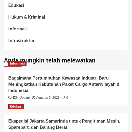
Edukasi
Hukum & Kriminal
Informasi
Infrastruktur
Kelurahan Airbatu
Anda mungkin telah melewatkan
Kepegawaian & ASN Banyuasin
Informasi
Kesehatan
Bagaimana Pertumbuhan Kawasan Industri Baru
Meningkatkan Kebutuhan Paket Cargo Antarwilayah di
Keuangan
Indonesia
IDN Update
Agustus 3, 2026
0
Lalu Lintas
Edukasi
Layanan Pendidikan
Ekspedisi Jakarta Samarinda untuk Pengiriman Mesin,
Layanan Publik Kabupaten Banyuasin
Sparepart, dan Barang Berat