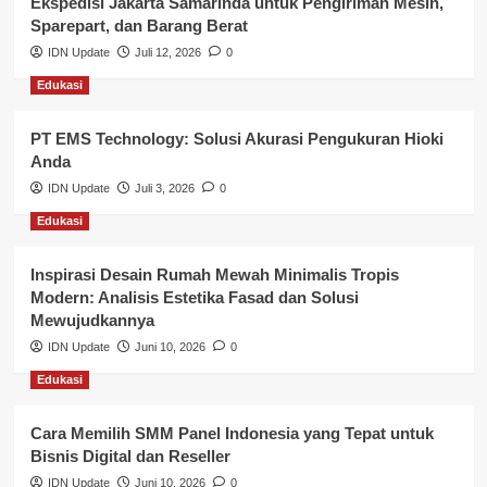
Ekspedisi Jakarta Samarinda untuk Pengiriman Mesin,
Layanan Publik Kabupaten Banyuasin
Sparepart, dan Barang Berat
Nasional
IDN Update
Juli 12, 2026
0
Edukasi
Pemerintahan
PT EMS Technology: Solusi Akurasi Pengukuran Hioki
Pendidikan
Anda
Perbankan & Keuangan
IDN Update
Juli 3, 2026
0
Edukasi
Perpajakan & Keuangan
Profil Wilayah Banyuasin
Inspirasi Desain Rumah Mewah Minimalis Tropis
Modern: Analisis Estetika Fasad dan Solusi
Sosial & Budaya
Mewujudkannya
IDN Update
Juni 10, 2026
0
Sosial & Kesejahteraan
Edukasi
SPPG BGN
Cara Memilih SMM Panel Indonesia yang Tepat untuk
Bisnis Digital dan Reseller
IDN Update
Juni 10, 2026
0