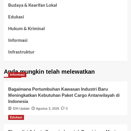
Budaya & Kearifan Lokal
Edukasi
Hukum & Kriminal
Informasi
Infrastruktur
Kelurahan Airbatu
Anda mungkin telah melewatkan
Kepegawaian & ASN Banyuasin
Informasi
Kesehatan
Bagaimana Pertumbuhan Kawasan Industri Baru
Meningkatkan Kebutuhan Paket Cargo Antarwilayah di
Keuangan
Indonesia
IDN Update
Agustus 3, 2026
0
Lalu Lintas
Edukasi
Layanan Pendidikan