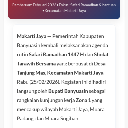
Pembaruan: Februari 2026
•
Fokus: Safari Ramadhan & bantuan
•
Kecamatan Makarti Jaya
Makarti Jaya
— Pemerintah Kabupaten
Banyuasin kembali melaksanakan agenda
rutin
Safari Ramadhan 1447 H
dan
Sholat
Tarawih Bersama
yang berpusat di
Desa
Tanjung Mas, Kecamatan Makarti Jaya
,
Rabu (25/02/2026). Kegiatan ini dihadiri
langsung oleh
Bupati Banyuasin
sebagai
rangkaian kunjungan kerja
Zona 1
yang
mencakup wilayah Makarti Jaya, Muara
Padang, dan Muara Sugihan.