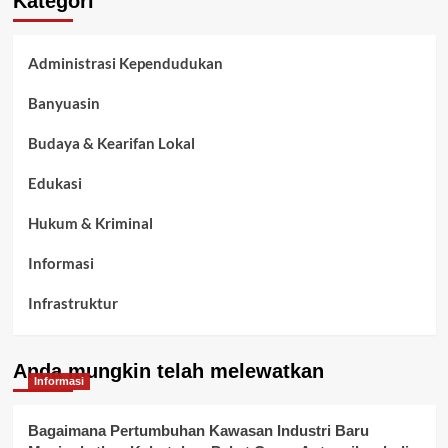
Kategori
Administrasi Kependudukan
Banyuasin
Budaya & Kearifan Lokal
Edukasi
Hukum & Kriminal
Informasi
Infrastruktur
Kelurahan Airbatu
Anda mungkin telah melewatkan
Kepegawaian & ASN Banyuasin
Informasi
Kesehatan
Bagaimana Pertumbuhan Kawasan Industri Baru