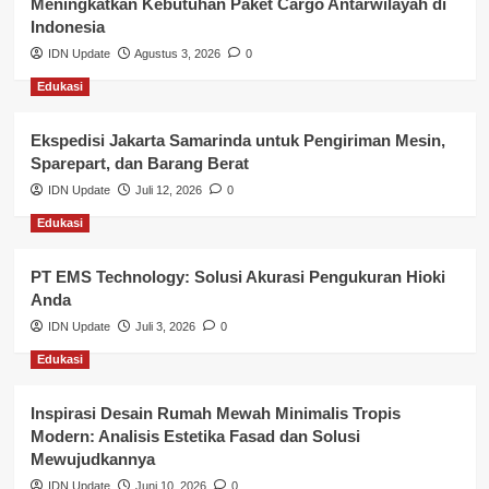
Meningkatkan Kebutuhan Paket Cargo Antarwilayah di
Keuangan
Indonesia
IDN Update
Agustus 3, 2026
0
Lalu Lintas
Edukasi
Layanan Pendidikan
Ekspedisi Jakarta Samarinda untuk Pengiriman Mesin,
Layanan Publik Kabupaten Banyuasin
Sparepart, dan Barang Berat
Nasional
IDN Update
Juli 12, 2026
0
Edukasi
Pemerintahan
PT EMS Technology: Solusi Akurasi Pengukuran Hioki
Pendidikan
Anda
Perbankan & Keuangan
IDN Update
Juli 3, 2026
0
Edukasi
Perpajakan & Keuangan
Profil Wilayah Banyuasin
Inspirasi Desain Rumah Mewah Minimalis Tropis
Modern: Analisis Estetika Fasad dan Solusi
Sosial & Budaya
Mewujudkannya
IDN Update
Juni 10, 2026
0