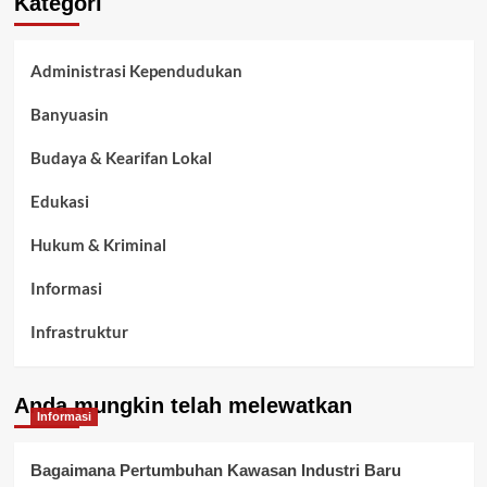
Kategori
Administrasi Kependudukan
Banyuasin
Budaya & Kearifan Lokal
Edukasi
Hukum & Kriminal
Informasi
Infrastruktur
Kelurahan Airbatu
Anda mungkin telah melewatkan
Kepegawaian & ASN Banyuasin
Informasi
Kesehatan
Bagaimana Pertumbuhan Kawasan Industri Baru