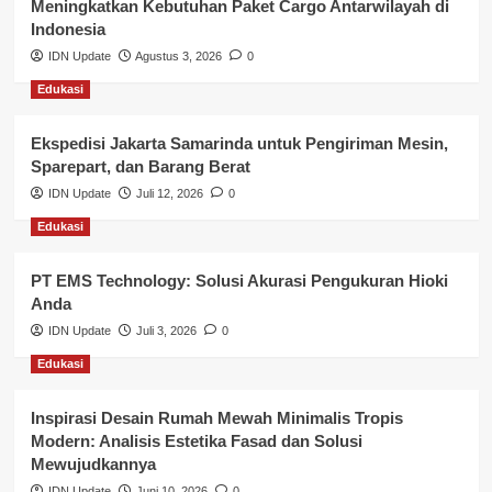
Meningkatkan Kebutuhan Paket Cargo Antarwilayah di
Keuangan
Indonesia
IDN Update
Agustus 3, 2026
0
Lalu Lintas
Edukasi
Layanan Pendidikan
Ekspedisi Jakarta Samarinda untuk Pengiriman Mesin,
Layanan Publik Kabupaten Banyuasin
Sparepart, dan Barang Berat
Nasional
IDN Update
Juli 12, 2026
0
Edukasi
Pemerintahan
PT EMS Technology: Solusi Akurasi Pengukuran Hioki
Pendidikan
Anda
Perbankan & Keuangan
IDN Update
Juli 3, 2026
0
Edukasi
Perpajakan & Keuangan
Profil Wilayah Banyuasin
Inspirasi Desain Rumah Mewah Minimalis Tropis
Modern: Analisis Estetika Fasad dan Solusi
Sosial & Budaya
Mewujudkannya
IDN Update
Juni 10, 2026
0