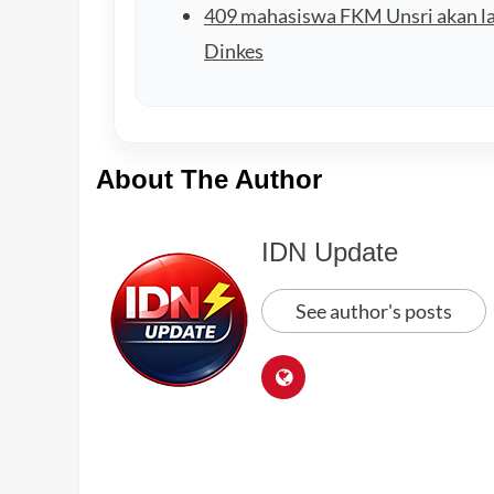
409 mahasiswa FKM Unsri akan la
Dinkes
About The Author
IDN Update
See author's posts