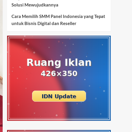
Solusi Mewujudkannya
Cara Memilih SMM Panel Indonesia yang Tepat
untuk Bisnis Digital dan Reseller