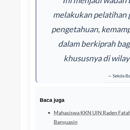
melakukan pelatihan
pengetahuan, kemamp
dalam berkiprah bag
khususnya di wila
— Sekda Ba
Baca juga
Mahasiswa KKN UIN Raden Fatah d
Banyuasin