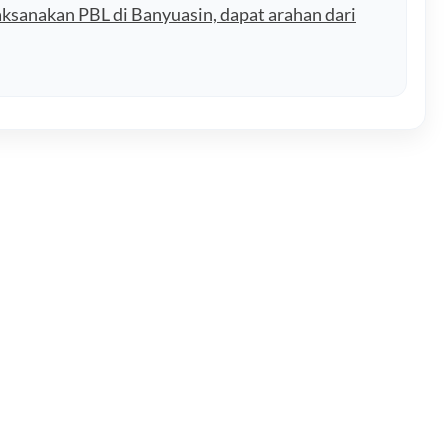
ksanakan PBL di Banyuasin, dapat arahan dari