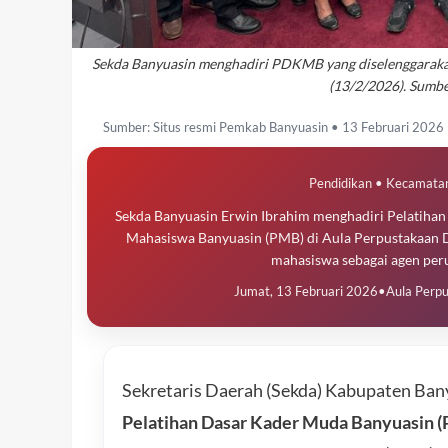
Sekda Banyuasin menghadiri PDKMB yang diselenggarakan
(13/2/2026). Sumbe
Sumber: Situs resmi Pemkab Banyuasin • 13 Februari 2026
Pendidikan • Kecamatan
Sekda Banyuasin Erwin Ibrahim menghadiri Pelatiha
Mahasiswa Banyuasin (PMB) di Aula Perpustakaan D
mahasiswa sebagai agen per
Jumat, 13 Februari 2026
•
Aula Perpu
Sekretaris Daerah (Sekda) Kabupaten Ba
Pelatihan Dasar Kader Muda Banyuasin