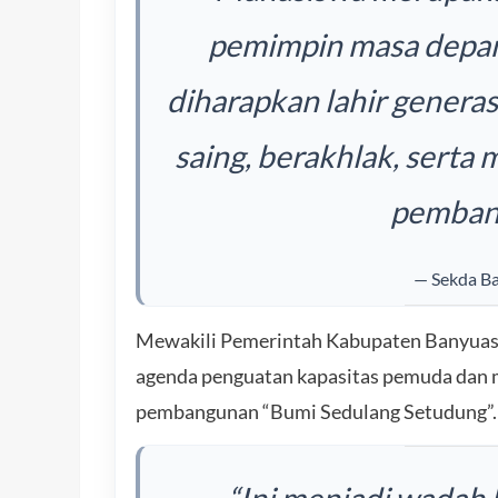
pemimpin masa depan. 
diharapkan lahir genera
saing, berakhlak, serta
pemban
— Sekda Ba
Mewakili Pemerintah Kabupaten Banyuasi
agenda penguatan kapasitas pemuda dan 
pembangunan “Bumi Sedulang Setudung”.
“Ini menjadi wadah 