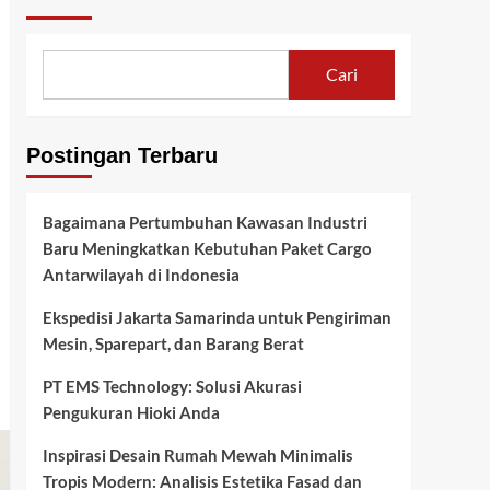
Cari
Postingan Terbaru
Bagaimana Pertumbuhan Kawasan Industri
Baru Meningkatkan Kebutuhan Paket Cargo
Antarwilayah di Indonesia
Ekspedisi Jakarta Samarinda untuk Pengiriman
Mesin, Sparepart, dan Barang Berat
PT EMS Technology: Solusi Akurasi
Pengukuran Hioki Anda
Inspirasi Desain Rumah Mewah Minimalis
Tropis Modern: Analisis Estetika Fasad dan