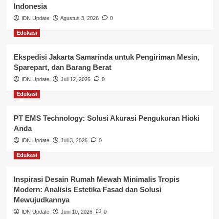
Keuangan
Indonesia
IDN Update
Agustus 3, 2026
0
Lalu Lintas
Edukasi
Layanan Pendidikan
Ekspedisi Jakarta Samarinda untuk Pengiriman Mesin,
Layanan Publik Kabupaten Banyuasin
Sparepart, dan Barang Berat
Nasional
IDN Update
Juli 12, 2026
0
Edukasi
Pemerintahan
PT EMS Technology: Solusi Akurasi Pengukuran Hioki
Pendidikan
Anda
Perbankan & Keuangan
IDN Update
Juli 3, 2026
0
Edukasi
Perpajakan & Keuangan
Profil Wilayah Banyuasin
Inspirasi Desain Rumah Mewah Minimalis Tropis
Modern: Analisis Estetika Fasad dan Solusi
Sosial & Budaya
Mewujudkannya
IDN Update
Juni 10, 2026
0
Sosial & Kesejahteraan