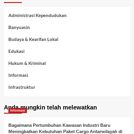
Administrasi Kependudukan
Banyuasin
Budaya & Kearifan Lokal
Edukasi
Hukum & Kriminal
Informasi
Infrastruktur
Kelurahan Airbatu
Anda mungkin telah melewatkan
Kepegawaian & ASN Banyuasin
Informasi
Kesehatan
Bagaimana Pertumbuhan Kawasan Industri Baru
Meningkatkan Kebutuhan Paket Cargo Antarwilayah di