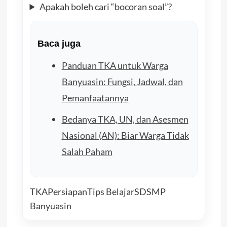
Apakah boleh cari “bocoran soal”?
Baca juga
Panduan TKA untuk Warga
Banyuasin: Fungsi, Jadwal, dan
Pemanfaatannya
Bedanya TKA, UN, dan Asesmen
Nasional (AN): Biar Warga Tidak
Salah Paham
TKA
Persiapan
Tips Belajar
SD
SMP
Banyuasin