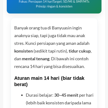
Fokus: Persiapan 14 hari
Target: SD/MI & SMP/MTs
Prinsip: ringan & konsisten
Banyak orang tua di Banyuasin ingin
anaknya siap, tapi juga tidak mau anak
stres. Kunci persiapan yang aman adalah
konsisten
(sedikit tapi rutin),
tidur cukup
,
dan
mental tenang
. Di bawah ini contoh
rencana 14 hari yang bisa disesuaikan.
Aturan main 14 hari (biar tidak
berat)
Durasi belajar:
30–45 menit
per hari
(lebih baik konsisten daripada lama