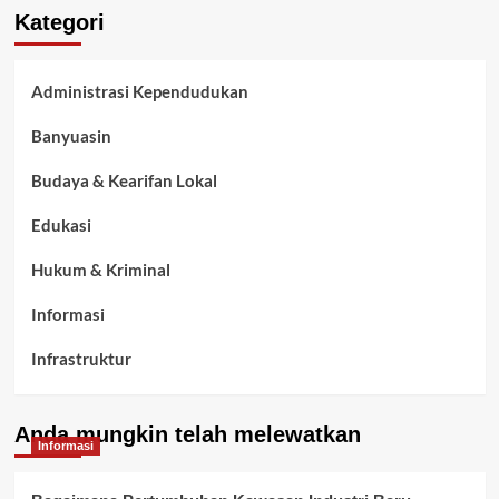
Kategori
Administrasi Kependudukan
Banyuasin
Budaya & Kearifan Lokal
Edukasi
Hukum & Kriminal
Informasi
Infrastruktur
Kelurahan Airbatu
Anda mungkin telah melewatkan
Kepegawaian & ASN Banyuasin
Informasi
Kesehatan