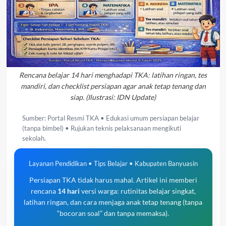
Rencana belajar 14 hari menghadapi TKA: latihan ringan, tes
mandiri, dan checklist persiapan agar anak tetap tenang dan
siap. (Ilustrasi: IDN Update)
Sumber: Portal Resmi TKA • Edukasi umum persiapan belajar
(tanpa bimbel) • Rujukan teknis pelaksanaan mengikuti
sekolah.
Layanan Pendidikan • Tips Belajar • Kabupaten Banyuasin
Persiapan TKA tidak harus mahal. Artikel ini memberi
rencana
14 hari
versi warga: rutinitas belajar singkat,
latihan ringan, dan cara menjaga anak tetap tenang (tanpa
“bocoran soal” dan tanpa memaksa).