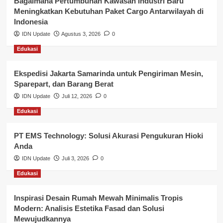
Bagaimana Pertumbuhan Kawasan Industri Baru
Meningkatkan Kebutuhan Paket Cargo Antarwilayah di
Keuangan
Indonesia
IDN Update
Agustus 3, 2026
0
Lalu Lintas
Edukasi
Layanan Pendidikan
Ekspedisi Jakarta Samarinda untuk Pengiriman Mesin,
Layanan Publik Kabupaten Banyuasin
Sparepart, dan Barang Berat
Nasional
IDN Update
Juli 12, 2026
0
Edukasi
Pemerintahan
PT EMS Technology: Solusi Akurasi Pengukuran Hioki
Pendidikan
Anda
Perbankan & Keuangan
IDN Update
Juli 3, 2026
0
Edukasi
Perpajakan & Keuangan
Profil Wilayah Banyuasin
Inspirasi Desain Rumah Mewah Minimalis Tropis
Modern: Analisis Estetika Fasad dan Solusi
Sosial & Budaya
Mewujudkannya