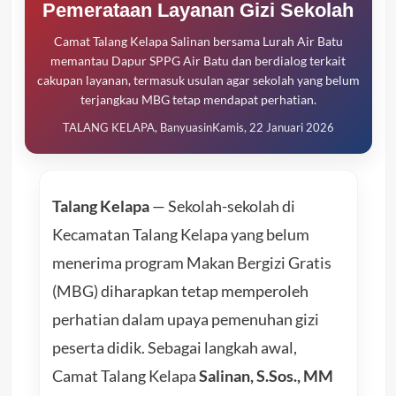
Pemerataan Layanan Gizi Sekolah
Camat Talang Kelapa Salinan bersama Lurah Air Batu
memantau Dapur SPPG Air Batu dan berdialog terkait
cakupan layanan, termasuk usulan agar sekolah yang belum
terjangkau MBG tetap mendapat perhatian.
TALANG KELAPA, Banyuasin
Kamis, 22 Januari 2026
Talang Kelapa
— Sekolah-sekolah di
Kecamatan Talang Kelapa yang belum
menerima program Makan Bergizi Gratis
(MBG) diharapkan tetap memperoleh
perhatian dalam upaya pemenuhan gizi
peserta didik. Sebagai langkah awal,
Camat Talang Kelapa
Salinan, S.Sos., MM