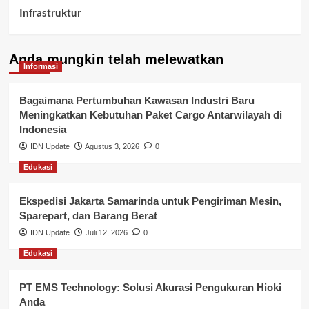
Infrastruktur
Kelurahan Airbatu
Anda mungkin telah melewatkan
Kepegawaian & ASN Banyuasin
Informasi
Kesehatan
Bagaimana Pertumbuhan Kawasan Industri Baru
Meningkatkan Kebutuhan Paket Cargo Antarwilayah di
Keuangan
Indonesia
IDN Update
Agustus 3, 2026
0
Lalu Lintas
Edukasi
Layanan Pendidikan
Ekspedisi Jakarta Samarinda untuk Pengiriman Mesin,
Layanan Publik Kabupaten Banyuasin
Sparepart, dan Barang Berat
Nasional
IDN Update
Juli 12, 2026
0
Edukasi
Pemerintahan
PT EMS Technology: Solusi Akurasi Pengukuran Hioki
Pendidikan
Anda