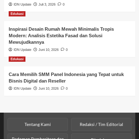
Perbankan & Keuangan
IDN Update
Juli 3, 2026
0
Edukasi
Perpajakan & Keuangan
Profil Wilayah Banyuasin
Inspirasi Desain Rumah Mewah Minimalis Tropis
Modern: Analisis Estetika Fasad dan Solusi
Sosial & Budaya
Mewujudkannya
IDN Update
Juni 10, 2026
0
Sosial & Kesejahteraan
Edukasi
SPPG BGN
Cara Memilih SMM Panel Indonesia yang Tepat untuk
Bisnis Digital dan Reseller
IDN Update
Juni 10, 2026
0
Tentang Kami
Redaksi / Tim Editorial
Pedoman Pemberitaan dan