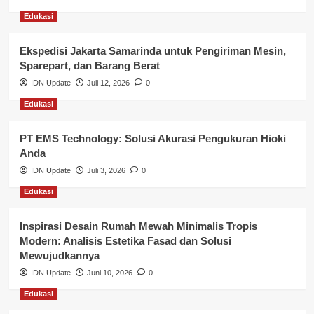
Edukasi
Layanan Pendidikan
Ekspedisi Jakarta Samarinda untuk Pengiriman Mesin,
Layanan Publik Kabupaten Banyuasin
Sparepart, dan Barang Berat
Nasional
IDN Update
Juli 12, 2026
0
Edukasi
Pemerintahan
PT EMS Technology: Solusi Akurasi Pengukuran Hioki
Pendidikan
Anda
Perbankan & Keuangan
IDN Update
Juli 3, 2026
0
Edukasi
Perpajakan & Keuangan
Profil Wilayah Banyuasin
Inspirasi Desain Rumah Mewah Minimalis Tropis
Modern: Analisis Estetika Fasad dan Solusi
Sosial & Budaya
Mewujudkannya
IDN Update
Juni 10, 2026
0
Sosial & Kesejahteraan
Edukasi
SPPG BGN