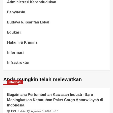
Administrasi Kependudukan
Banyuasin
Budaya & Kearifan Lokal
Edukasi
Hukum & Kriminal
Informasi
Infrastruktur
Kelurahan Airbatu
Anda mungkin telah melewatkan
Kepegawaian & ASN Banyuasin
Informasi
Kesehatan
Bagaimana Pertumbuhan Kawasan Industri Baru
Meningkatkan Kebutuhan Paket Cargo Antarwilayah di
Keuangan
Indonesia
IDN Update
Agustus 3, 2026
0
Lalu Lintas