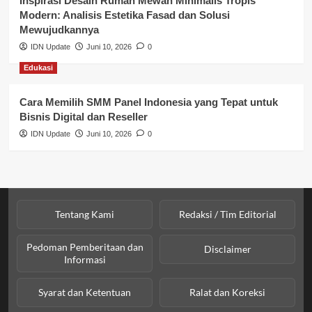
Inspirasi Desain Rumah Mewah Minimalis Tropis
Modern: Analisis Estetika Fasad dan Solusi
Sosial & Budaya
Mewujudkannya
IDN Update
Juni 10, 2026
0
Sosial & Kesejahteraan
Edukasi
SPPG BGN
Cara Memilih SMM Panel Indonesia yang Tepat untuk
Bisnis Digital dan Reseller
IDN Update
Juni 10, 2026
0
Tentang Kami
Redaksi / Tim Editorial
Pedoman Pemberitaan dan
Disclaimer
Informasi
Syarat dan Ketentuan
Ralat dan Koreksi