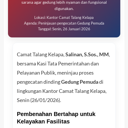
sarana agar gedung lebih nyaman dan fungsional
digunakan.
Lokasi: Kantor Camat Talang Kelapa
Agenda: Peninjauan pengecatan Gedung Pemuda
Tanggal: Senin, 26 Januari 2026
Camat Talang Kelapa,
Salinan, S.Sos., MM
,
bersama Kasi Tata Pemerintahan dan
Pelayanan Publik, meninjau proses
pengecatan dinding
Gedung Pemuda
di
lingkungan Kantor Camat Talang Kelapa,
Senin (26/01/2026).
Pembenahan Bertahap untuk
Kelayakan Fasilitas