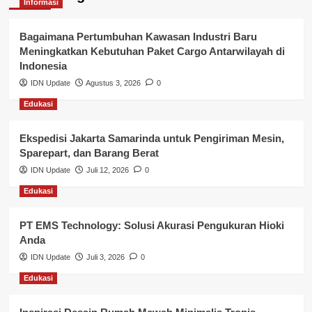
Kepegawaian & ASN Banyuasin
Informasi
Kesehatan
Bagaimana Pertumbuhan Kawasan Industri Baru
Meningkatkan Kebutuhan Paket Cargo Antarwilayah di
Keuangan
Indonesia
IDN Update
Agustus 3, 2026
0
Lalu Lintas
Edukasi
Layanan Pendidikan
Ekspedisi Jakarta Samarinda untuk Pengiriman Mesin,
Layanan Publik Kabupaten Banyuasin
Sparepart, dan Barang Berat
Nasional
IDN Update
Juli 12, 2026
0
Edukasi
Pemerintahan
PT EMS Technology: Solusi Akurasi Pengukuran Hioki
Pendidikan
Anda
Perbankan & Keuangan
IDN Update
Juli 3, 2026
0
Edukasi
Perpajakan & Keuangan
Profil Wilayah Banyuasin