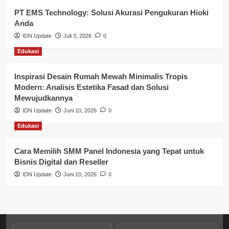
PT EMS Technology: Solusi Akurasi Pengukuran Hioki
Pendidikan
Anda
Perbankan & Keuangan
IDN Update
Juli 3, 2026
0
Edukasi
Perpajakan & Keuangan
Profil Wilayah Banyuasin
Inspirasi Desain Rumah Mewah Minimalis Tropis
Modern: Analisis Estetika Fasad dan Solusi
Sosial & Budaya
Mewujudkannya
IDN Update
Juni 10, 2026
0
Sosial & Kesejahteraan
Edukasi
SPPG BGN
Cara Memilih SMM Panel Indonesia yang Tepat untuk
Bisnis Digital dan Reseller
IDN Update
Juni 10, 2026
0