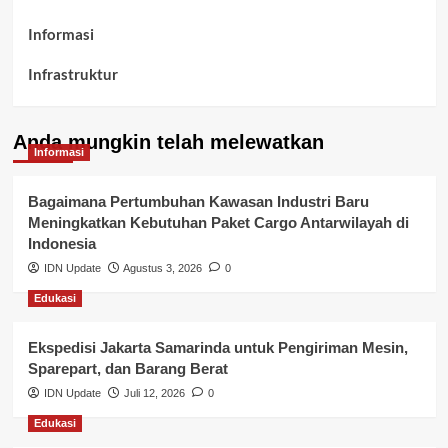
Informasi
Infrastruktur
Kelurahan Airbatu
Anda mungkin telah melewatkan
Kepegawaian & ASN Banyuasin
Informasi
Kesehatan
Bagaimana Pertumbuhan Kawasan Industri Baru
Meningkatkan Kebutuhan Paket Cargo Antarwilayah di
Keuangan
Indonesia
IDN Update
Agustus 3, 2026
0
Lalu Lintas
Edukasi
Layanan Pendidikan
Ekspedisi Jakarta Samarinda untuk Pengiriman Mesin,
Layanan Publik Kabupaten Banyuasin
Sparepart, dan Barang Berat
Nasional
IDN Update
Juli 12, 2026
0
Edukasi
Pemerintahan