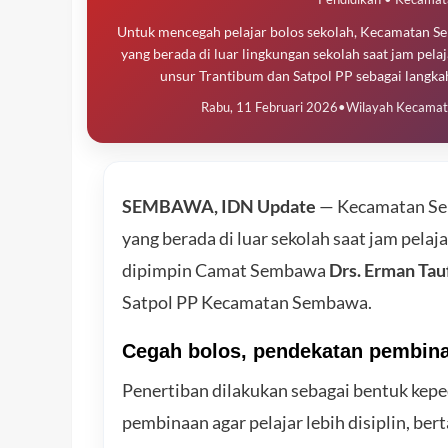
Untuk mencegah pelajar bolos sekolah, Kecamatan S
yang berada di luar lingkungan sekolah saat jam pe
unsur Trantibum dan Satpol PP sebagai langkah 
Rabu, 11 Februari 2026
•
Wilayah Kecama
SEMBAWA, IDN Update
— Kecamatan Sem
yang berada di luar sekolah saat jam pelaj
dipimpin Camat Sembawa
Drs. Erman Tau
Satpol PP Kecamatan Sembawa.
Cegah bolos, pendekatan pembin
Penertiban dilakukan sebagai bentuk kepe
pembinaan agar pelajar lebih disiplin, b