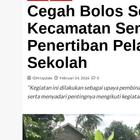
Cegah Bolos S
Kecamatan Se
Penertiban Pela
Sekolah
IDN Update
Februari 14, 2026
0
“Kegiatan ini dilakukan sebagai upaya pembinaa
serta menyadari pentingnya mengikuti kegiatan 