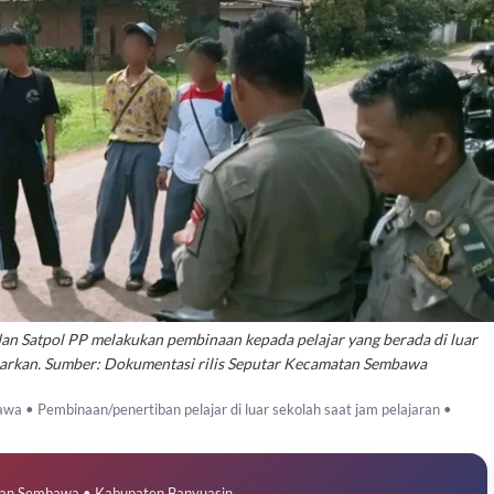
n Satpol PP melakukan pembinaan kepada pelajar yang berada di luar
samarkan. Sumber: Dokumentasi rilis Seputar Kecamatan Sembawa
a • Pembinaan/penertiban pelajar di luar sekolah saat jam pelajaran •
tan Sembawa • Kabupaten Banyuasin