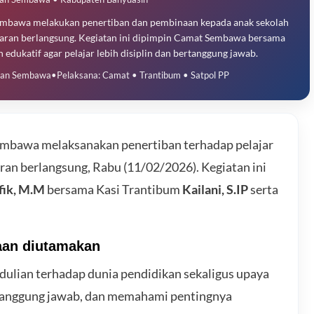
embawa melakukan penertiban dan pembinaan kepada anak sekolah
lajaran berlangsung. Kegiatan ini dipimpin Camat Sembawa bersama
edukatif agar pelajar lebih disiplin dan bertanggung jawab.
tan Sembawa
•
Pelaksana: Camat • Trantibum • Satpol PP
bawa melaksanakan penertiban terhadap pelajar
aran berlangsung, Rabu (11/02/2026). Kegiatan ini
fik, M.M
bersama Kasi Trantibum
Kailani, S.IP
serta
aan diutamakan
dulian terhadap dunia pendidikan sekaligus upaya
ertanggung jawab, dan memahami pentingnya