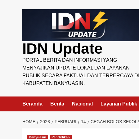
Skip
to
content
IDN Update
PORTAL BERITA DAN INFORMASI YANG
MENYAJIKAN UPDATE LOKAL DAN LAYANAN
PUBLIK SECARA FAKTUAL DAN TERPERCAYA D
KABUPATEN BANYUASIN.
Beranda
Berita
Nasional
Layanan Publik
HOME
2026
FEBRUARI
14
CEGAH BOLOS SEKOLA
Banyuasin
Pendidikan