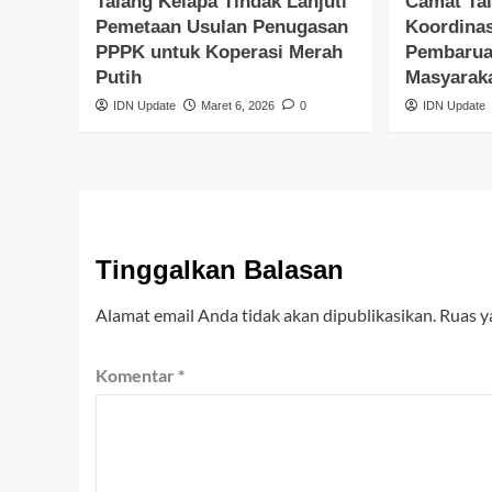
Talang Kelapa Tindak Lanjuti
Camat Tal
Pemetaan Usulan Penugasan
Koordina
PPPK untuk Koperasi Merah
Pembarua
Putih
Masyarak
IDN Update
Maret 6, 2026
0
IDN Update
Tinggalkan Balasan
Alamat email Anda tidak akan dipublikasikan.
Ruas y
Komentar
*