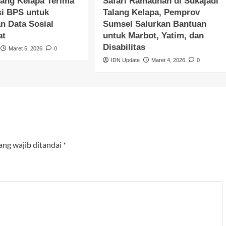
ang Kelapa Terima
Safari Ramadhan di Sukajadi
si BPS untuk
Talang Kelapa, Pemprov
n Data Sosial
Sumsel Salurkan Bantuan
at
untuk Marbot, Yatim, dan
Disabilitas
Maret 5, 2026
0
IDN Update
Maret 4, 2026
0
ang wajib ditandai
*