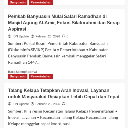
selengkapnya
Banyuasin
Pemerintahan
2026
tentang
Capacity
Pemkab Banyuasin Mulai Safari Ramadhan di
Building
Masjid Agung Al-Amir, Fokus Silaturahmi dan Serap
TPID
Aspirasi
se-
Sumsel,
IDN Update
Februari 26, 2026
0
Banyuasin
Sumber: Portal Resmi Pemerintah Kabupaten Banyuasin
Soroti
(Diskominfo.SP/IKP) Berita • Pemerintahan • Kabupaten
Stabilitas
Banyuasin Pemkab Banyuasin kembali menggelar Safari
Harga
Ramadhan 1447...
Bawang,
Beras,
Baca
Baca Selengkapnya
dan
selengkapnya
Banyuasin
Pemerintahan
Ikan
tentang
Pemkab
Talang Kelapa Tetapkan Arah Inovasi, Layanan
Banyuasin
untuk Masyarakat Disiapkan Lebih Cepat dan Tepat
Mulai
Safari
IDN Update
Februari 25, 2026
0
Ramadhan
Sumber: Rilis resmi Kecamatan Talang Kelapa Pemerintahan •
di
Inovasi Layanan • Kecamatan Talang Kelapa Kecamatan Talang
Masjid
Kelapa menggelar rapat koordinasi...
Agung