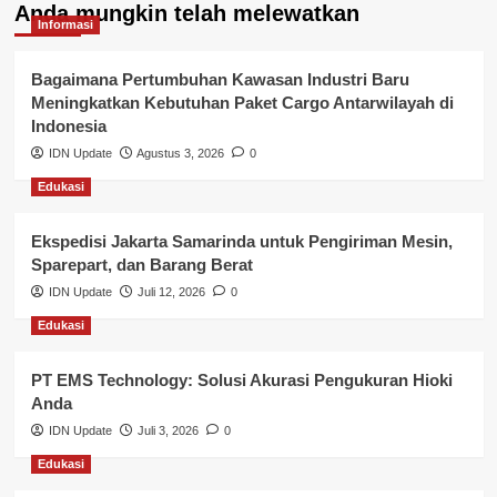
Anda mungkin telah melewatkan
Kepegawaian & ASN Banyuasin
Informasi
Kesehatan
Bagaimana Pertumbuhan Kawasan Industri Baru
Meningkatkan Kebutuhan Paket Cargo Antarwilayah di
Keuangan
Indonesia
IDN Update
Agustus 3, 2026
0
Lalu Lintas
Edukasi
Layanan Pendidikan
Ekspedisi Jakarta Samarinda untuk Pengiriman Mesin,
Layanan Publik Kabupaten Banyuasin
Sparepart, dan Barang Berat
Nasional
IDN Update
Juli 12, 2026
0
Edukasi
Pemerintahan
PT EMS Technology: Solusi Akurasi Pengukuran Hioki
Pendidikan
Anda
Perbankan & Keuangan
IDN Update
Juli 3, 2026
0
Edukasi
Perpajakan & Keuangan