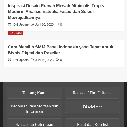
Profil Wilayah Banyuasin
Inspirasi Desain Rumah Mewah Minimalis Tropis
Modern: Analisis Estetika Fasad dan Solusi
Sosial & Budaya
Mewujudkannya
IDN Update
Juni 10, 2026
0
Sosial & Kesejahteraan
Edukasi
SPPG BGN
Cara Memilih SMM Panel Indonesia yang Tepat untuk
Bisnis Digital dan Reseller
IDN Update
Juni 10, 2026
0
Tentang Kami
Redaksi / Tim Editorial
Pedoman Pemberitaan dan
Disclaimer
Informasi
Syarat dan Ketentuan
Ralat dan Koreksi