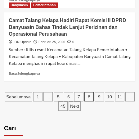
untuk
selengkapnya
Banyuasin
Pemerintahan
Lingkungan
tentang
Safari
Camat Talang Kelapa Hadiri Rapat Komisi II DPRD
Ramadhan
Banyuasin Bahas Tindak Lanjut Perizinan dan
1447
Operasional Perusahaan
H
Dimulai,
IDN Update
Februari 25, 2026
0
Talang
Sumber: Rilis resmi Kecamatan Talang Kelapa Pemerintahan •
Kelapa
Kecamatan Talang Kelapa • Kabupaten Banyuasin Camat Talang
Perkuat
Kelapa menghadiri rapat koordinasi...
Silaturahmi
dan
Baca
Baca Selengkapnya
Pelayanan
selengkapnya
Umat
tentang
Camat
Paginasi
Talang
…
8
…
Sebelumnya
1
5
6
7
9
10
11
Kelapa
pos
45
Next
Hadiri
Rapat
Komisi
II
Cari
DPRD
Banyuasin