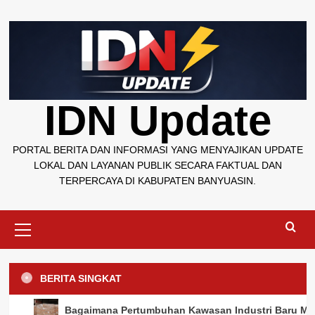
Skip
to
content
IDN Update
PORTAL BERITA DAN INFORMASI YANG MENYAJIKAN UPDATE
LOKAL DAN LAYANAN PUBLIK SECARA FAKTUAL DAN
TERPERCAYA DI KABUPATEN BANYUASIN.
Primary
Menu
BERITA SINGKAT
Banyuasin
Banyuasin
Banyuasin
Banyuasin
Banyuasin
Pemerintahan
Pemerintahan
Pemerintahan
Pemerintahan
Pemerintahan
Talang Kelapa Tindak Lanjuti Pemetaan
Camat Talang Kelapa Terima Koordinasi
Konsolidasi Program Makan Bergizi
Pemkab Banyuasin Siapkan Skema
Camat Sembawa Koordinasi dengan BPS
Bagaimana Pertumbuhan Kawasan Industri Baru Men