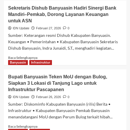
Dishub
Sekretaris Dishub Banyuasin Hadiri Sinergi Bank
Banyuasin
Mandiri–Pemkab, Dorong Layanan Keuangan
Tertibkan
untuk ASN
Perangkat
Berbasis
IDN Update
Februari 27, 2026
0
RFID,
Sumber: Keterangan resmi Dishub Kabupaten Banyuasin.
Perkuat
Keuangan • Pemerintahan • Kabupaten Banyuasin Sekretaris
Koordinasi
Dishub Banyuasin, Indra Junaidi, S.T., menghadiri kegiatan...
Layanan
Transportasi
Baca
Baca Selengkapnya
dengan
selengkapnya
Banyuasin
Infrastruktur
BPTD
tentang
Sumsel
Sekretaris
Bupati Banyuasin Teken MoU dengan Bulog,
Dishub
Siapkan 3 Lokasi di Tanjung Lago untuk
Banyuasin
Infrastruktur Pascapanen
Hadiri
Sinergi
IDN Update
Februari 26, 2026
0
Bank
Sumber: Diskominfo Kabupaten Banyuasin (rilis) Berita •
Mandiri–
Infrastruktur • Kabupaten Banyuasin Pemkab Banyuasin
Pemkab,
menandatangani MoU dengan Perum Bulog terkait hibah...
Dorong
Layanan
Baca
Baca Selengkapnya
Keuangan