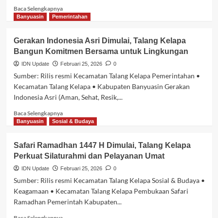
Al-
Baca
Baca Selengkapnya
Amir,
selengkapnya
Banyuasin
Pemerintahan
Fokus
tentang
Silaturahmi
Talang
Gerakan Indonesia Asri Dimulai, Talang Kelapa
dan
Kelapa
Serap
Bangun Komitmen Bersama untuk Lingkungan
Tetapkan
Aspirasi
Arah
IDN Update
Februari 25, 2026
0
Inovasi,
Sumber: Rilis resmi Kecamatan Talang Kelapa Pemerintahan •
Layanan
Kecamatan Talang Kelapa • Kabupaten Banyuasin Gerakan
untuk
Indonesia Asri (Aman, Sehat, Resik,...
Masyarakat
Disiapkan
Baca
Baca Selengkapnya
Lebih
selengkapnya
Banyuasin
Sosial & Budaya
Cepat
tentang
dan
Gerakan
Safari Ramadhan 1447 H Dimulai, Talang Kelapa
Tepat
Indonesia
Perkuat Silaturahmi dan Pelayanan Umat
Asri
Dimulai,
IDN Update
Februari 25, 2026
0
Talang
Sumber: Rilis resmi Kecamatan Talang Kelapa Sosial & Budaya •
Kelapa
Keagamaan • Kecamatan Talang Kelapa Pembukaan Safari
Bangun
Ramadhan Pemerintah Kabupaten...
Komitmen
Bersama
Baca
Baca Selengkapnya