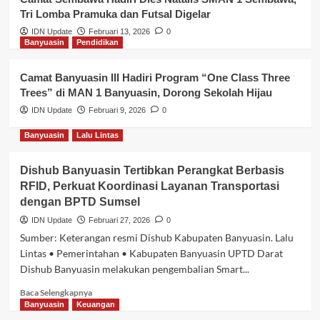
Tri Lomba Pramuka dan Futsal Digelar
IDN Update
Februari 13, 2026
0
Banyuasin
Pendidikan
Camat Banyuasin III Hadiri Program “One Class Three
Trees” di MAN 1 Banyuasin, Dorong Sekolah Hijau
IDN Update
Februari 9, 2026
0
Banyuasin
Lalu Lintas
Dishub Banyuasin Tertibkan Perangkat Berbasis
RFID, Perkuat Koordinasi Layanan Transportasi
dengan BPTD Sumsel
IDN Update
Februari 27, 2026
0
Sumber: Keterangan resmi Dishub Kabupaten Banyuasin. Lalu
Lintas • Pemerintahan • Kabupaten Banyuasin UPTD Darat
Dishub Banyuasin melakukan pengembalian Smart...
Baca
Baca Selengkapnya
selengkapnya
Banyuasin
Keuangan
tentang