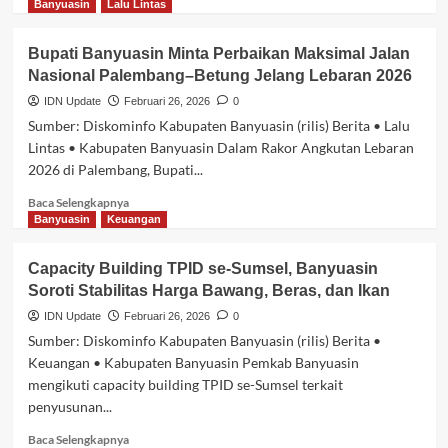
selengkapnya
Banyuasin
Lalu Lintas
untuk
tentang
ASN
Bupati
Bupati Banyuasin Minta Perbaikan Maksimal Jalan
Banyuasin
Nasional Palembang–Betung Jelang Lebaran 2026
Teken
MoU
IDN Update
Februari 26, 2026
0
dengan
Sumber: Diskominfo Kabupaten Banyuasin (rilis) Berita • Lalu
Bulog,
Lintas • Kabupaten Banyuasin Dalam Rakor Angkutan Lebaran
Siapkan
2026 di Palembang, Bupati...
3
Lokasi
Baca
Baca Selengkapnya
di
selengkapnya
Banyuasin
Keuangan
Tanjung
tentang
Lago
Bupati
Capacity Building TPID se-Sumsel, Banyuasin
untuk
Banyuasin
Infrastruktur
Soroti Stabilitas Harga Bawang, Beras, dan Ikan
Minta
Pascapanen
Perbaikan
IDN Update
Februari 26, 2026
0
Maksimal
Sumber: Diskominfo Kabupaten Banyuasin (rilis) Berita •
Jalan
Keuangan • Kabupaten Banyuasin Pemkab Banyuasin
Nasional
mengikuti capacity building TPID se-Sumsel terkait
Palembang–
penyusunan...
Betung
Jelang
Baca
Baca Selengkapnya
Lebaran