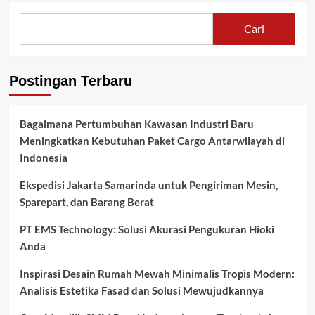
Bahas
Tindak
Cari
Lanjut
Perizinan
dan
Operasional
Postingan Terbaru
Perusahaan
Bagaimana Pertumbuhan Kawasan Industri Baru
Meningkatkan Kebutuhan Paket Cargo Antarwilayah di
Indonesia
Ekspedisi Jakarta Samarinda untuk Pengiriman Mesin,
Sparepart, dan Barang Berat
PT EMS Technology: Solusi Akurasi Pengukuran Hioki
Anda
Inspirasi Desain Rumah Mewah Minimalis Tropis Modern:
Analisis Estetika Fasad dan Solusi Mewujudkannya