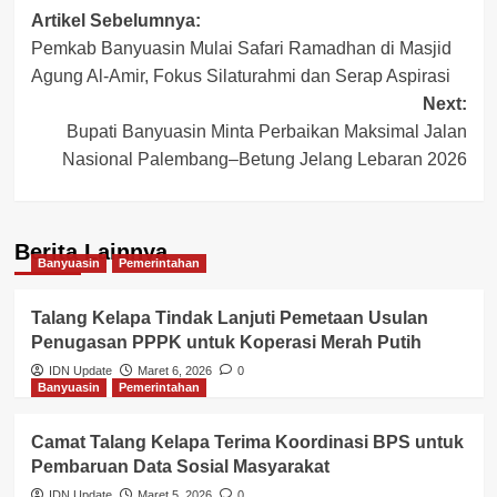
Post
Artikel Sebelumnya:
Pemkab Banyuasin Mulai Safari Ramadhan di Masjid
navigation
Agung Al-Amir, Fokus Silaturahmi dan Serap Aspirasi
Next:
Bupati Banyuasin Minta Perbaikan Maksimal Jalan
Nasional Palembang–Betung Jelang Lebaran 2026
Berita Lainnya
Banyuasin
Pemerintahan
Talang Kelapa Tindak Lanjuti Pemetaan Usulan
Penugasan PPPK untuk Koperasi Merah Putih
IDN Update
Maret 6, 2026
0
Banyuasin
Pemerintahan
Camat Talang Kelapa Terima Koordinasi BPS untuk
Pembaruan Data Sosial Masyarakat
IDN Update
Maret 5, 2026
0