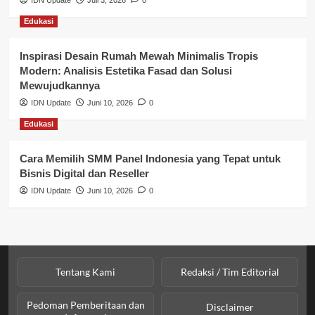
IDN Update
Juli 3, 2026
0
Edukasi
Perpajakan & Keuangan
Profil Wilayah Banyuasin
Inspirasi Desain Rumah Mewah Minimalis Tropis
Modern: Analisis Estetika Fasad dan Solusi
Sosial & Budaya
Mewujudkannya
IDN Update
Juni 10, 2026
0
Sosial & Kesejahteraan
Edukasi
SPPG BGN
Cara Memilih SMM Panel Indonesia yang Tepat untuk
Bisnis Digital dan Reseller
IDN Update
Juni 10, 2026
0
Tentang Kami
Redaksi / Tim Editorial
Pedoman Pemberitaan dan
Disclaimer