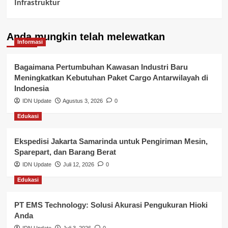
Infrastruktur
Kelurahan Airbatu
Anda mungkin telah melewatkan
Kepegawaian & ASN Banyuasin
Informasi
Kesehatan
Bagaimana Pertumbuhan Kawasan Industri Baru
Meningkatkan Kebutuhan Paket Cargo Antarwilayah di
Keuangan
Indonesia
IDN Update
Agustus 3, 2026
0
Lalu Lintas
Edukasi
Layanan Pendidikan
Ekspedisi Jakarta Samarinda untuk Pengiriman Mesin,
Layanan Publik Kabupaten Banyuasin
Sparepart, dan Barang Berat
Nasional
IDN Update
Juli 12, 2026
0
Edukasi
Pemerintahan
PT EMS Technology: Solusi Akurasi Pengukuran Hioki
Pendidikan
Anda
Perbankan & Keuangan