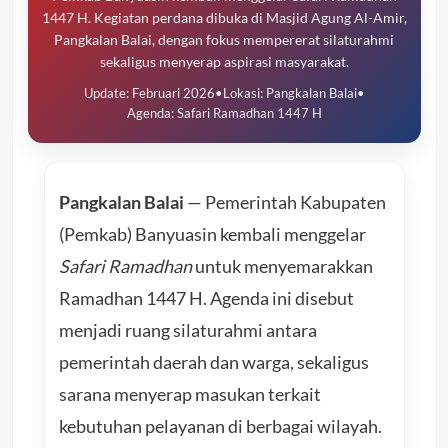
1447 H. Kegiatan perdana dibuka di Masjid Agung Al-Amir,
Pangkalan Balai, dengan fokus mempererat silaturahmi
sekaligus menyerap aspirasi masyarakat.
Update: Februari 2026
•
Lokasi: Pangkalan Balai
•
Agenda: Safari Ramadhan 1447 H
Pangkalan Balai
— Pemerintah Kabupaten
(Pemkab) Banyuasin kembali menggelar
Safari Ramadhan
untuk menyemarakkan
Ramadhan 1447 H. Agenda ini disebut
menjadi ruang silaturahmi antara
pemerintah daerah dan warga, sekaligus
sarana menyerap masukan terkait
kebutuhan pelayanan di berbagai wilayah.