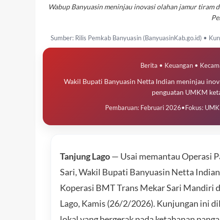
Wabup Banyuasin meninjau inovasi olahan jamur tiram di
Pe
Sumber: Rilis Pemkab Banyuasin (BanyuasinKab.go.id) • 
Berita • Keuangan • Kecam
Wakil Bupati Banyuasin Netta Indian meninjau inovas
penguatan UMKM ketah
Pembaruan: Februari 2026
•
Fokus: UMKM
Tanjung Lago
— Usai memantau Operasi Pa
Sari, Wakil Bupati Banyuasin Netta India
Koperasi BMT Trans Mekar Sari Mandiri d
Lago, Kamis (26/2/2026). Kunjungan ini 
lokal yang bergerak pada ketahanan panga