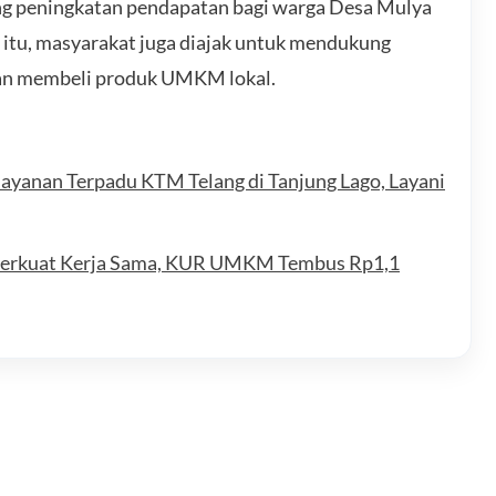
g peningkatan pendapatan bagi warga Desa Mulya
n itu, masyarakat juga diajak untuk mendukung
dan membeli produk UMKM lokal.
layanan Terpadu KTM Telang di Tanjung Lago, Layani
Perkuat Kerja Sama, KUR UMKM Tembus Rp1,1