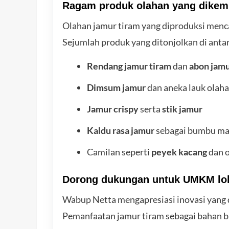
Ragam produk olahan yang dike
Olahan jamur tiram yang diproduksi menca
Sejumlah produk yang ditonjolkan di anta
Rendang jamur tiram
dan
abon jamu
Dimsum jamur
dan aneka lauk olah
Jamur crispy
serta
stik jamur
Kaldu rasa jamur
sebagai bumbu ma
Camilan seperti
peyek kacang
dan o
Dorong dukungan untuk UMKM lo
Wabup Netta mengapresiasi inovasi yang
Pemanfaatan jamur tiram sebagai bahan 