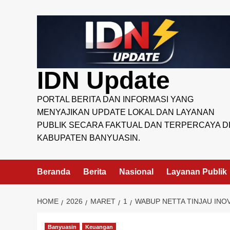
Skip
to
content
IDN Update
PORTAL BERITA DAN INFORMASI YANG
MENYAJIKAN UPDATE LOKAL DAN LAYANAN
PUBLIK SECARA FAKTUAL DAN TERPERCAYA D
KABUPATEN BANYUASIN.
Beranda
Berita
Nasional
Layanan Publik
HOME
2026
MARET
1
WABUP NETTA TINJAU INO
Banyuasin
Keuangan