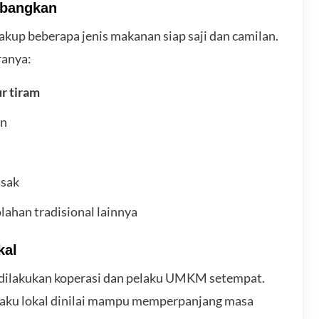
mbangkan
kup beberapa jenis makanan siap saji dan camilan.
ranya:
r tiram
an
sak
lahan tradisional lainnya
kal
 dilakukan koperasi dan pelaku UMKM setempat.
baku lokal dinilai mampu memperpanjang masa