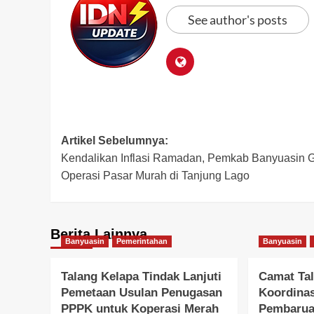
See author's posts
Post
Artikel Sebelumnya:
Kendalikan Inflasi Ramadan, Pemkab Banyuasin G
navigation
Operasi Pasar Murah di Tanjung Lago
Berita Lainnya
Banyuasin
Pemerintahan
Banyuasin
Talang Kelapa Tindak Lanjuti
Camat Tal
Pemetaan Usulan Penugasan
Koordina
PPPK untuk Koperasi Merah
Pembarua