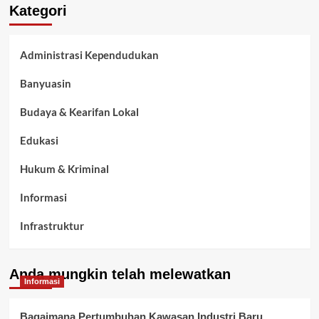
Kategori
Administrasi Kependudukan
Banyuasin
Budaya & Kearifan Lokal
Edukasi
Hukum & Kriminal
Informasi
Infrastruktur
Kelurahan Airbatu
Anda mungkin telah melewatkan
Kepegawaian & ASN Banyuasin
Informasi
Kesehatan
Bagaimana Pertumbuhan Kawasan Industri Baru