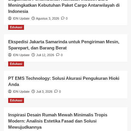
Meningkatkan Kebutuhan Paket Cargo Antarwilayah di
Keuangan
Indonesia
IDN Update
Agustus 3, 2026
0
Lalu Lintas
Edukasi
Layanan Pendidikan
Ekspedisi Jakarta Samarinda untuk Pengiriman Mesin,
Layanan Publik Kabupaten Banyuasin
Sparepart, dan Barang Berat
Nasional
IDN Update
Juli 12, 2026
0
Edukasi
Pemerintahan
PT EMS Technology: Solusi Akurasi Pengukuran Hioki
Pendidikan
Anda
Perbankan & Keuangan
IDN Update
Juli 3, 2026
0
Edukasi
Perpajakan & Keuangan
Profil Wilayah Banyuasin
Inspirasi Desain Rumah Mewah Minimalis Tropis
Modern: Analisis Estetika Fasad dan Solusi
Sosial & Budaya
Mewujudkannya