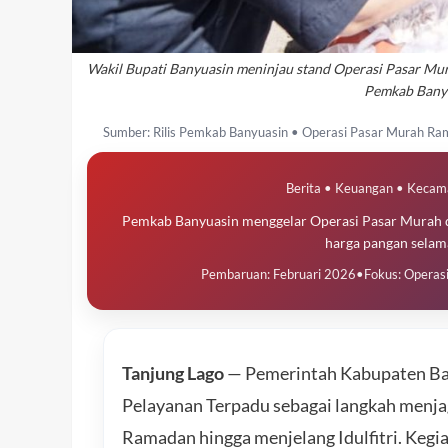
Wakil Bupati Banyuasin meninjau stand Operasi Pasar Mur
Pemkab Banyu
Sumber: Rilis Pemkab Banyuasin • Operasi Pasar Murah Ram
Berita • Keuangan • Kecam
Pemkab Banyuasin menggelar Operasi Pasar Murah d
harga pangan selama
Pembaruan: Februari 2026
•
Fokus: Operas
Tanjung Lago
— Pemerintah Kabupaten Ba
Pelayanan Terpadu sebagai langkah menjag
Ramadan hingga menjelang Idulfitri. Kegia