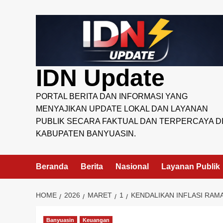
Skip
to
content
IDN Update
PORTAL BERITA DAN INFORMASI YANG
MENYAJIKAN UPDATE LOKAL DAN LAYANAN
PUBLIK SECARA FAKTUAL DAN TERPERCAYA D
KABUPATEN BANYUASIN.
Beranda
Berita
Nasional
Layanan Publik
HOME
2026
MARET
1
KENDALIKAN INFLASI RAM
Banyuasin
Keuangan