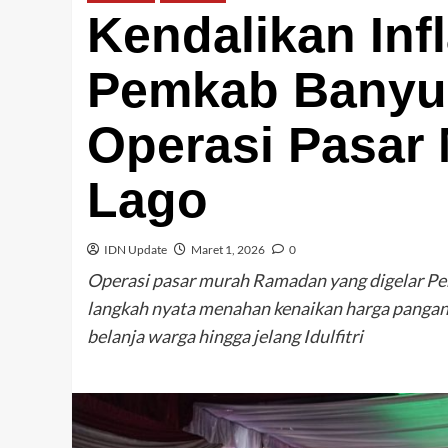
Kendalikan Inf
Pemkab Banyua
Operasi Pasar 
Lago
IDN Update
Maret 1, 2026
0
Operasi pasar murah Ramadan yang digelar Pem
langkah nyata menahan kenaikan harga pangan
belanja warga hingga jelang Idulfitri