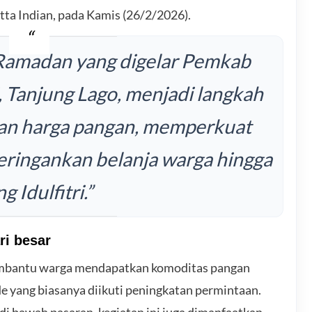
tta Indian, pada Kamis (26/2/2026).
 Ramadan yang digelar Pemkab
, Tanjung Lago, menjadi langkah
an harga pangan, memperkuat
eringankan belanja warga hingga
ng Idulfitri.”
ri besar
membantu warga mendapatkan komoditas pangan
de yang biasanya diikuti peningkatan permintaan.
di bawah pasaran, kegiatan ini juga dimanfaatkan