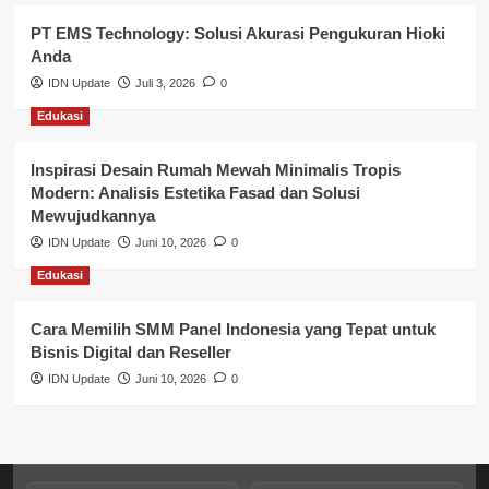
PT EMS Technology: Solusi Akurasi Pengukuran Hioki
Pendidikan
Anda
Perbankan & Keuangan
IDN Update
Juli 3, 2026
0
Edukasi
Perpajakan & Keuangan
Profil Wilayah Banyuasin
Inspirasi Desain Rumah Mewah Minimalis Tropis
Modern: Analisis Estetika Fasad dan Solusi
Sosial & Budaya
Mewujudkannya
IDN Update
Juni 10, 2026
0
Sosial & Kesejahteraan
Edukasi
SPPG BGN
Cara Memilih SMM Panel Indonesia yang Tepat untuk
Bisnis Digital dan Reseller
IDN Update
Juni 10, 2026
0