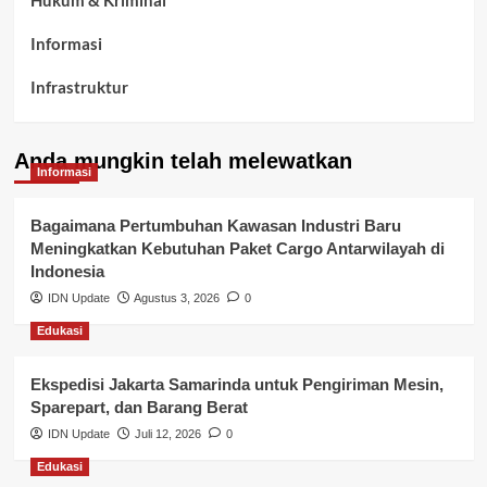
Hukum & Kriminal
Informasi
Infrastruktur
Kelurahan Airbatu
Anda mungkin telah melewatkan
Kepegawaian & ASN Banyuasin
Informasi
Kesehatan
Bagaimana Pertumbuhan Kawasan Industri Baru
Meningkatkan Kebutuhan Paket Cargo Antarwilayah di
Keuangan
Indonesia
IDN Update
Agustus 3, 2026
0
Lalu Lintas
Edukasi
Layanan Pendidikan
Ekspedisi Jakarta Samarinda untuk Pengiriman Mesin,
Layanan Publik Kabupaten Banyuasin
Sparepart, dan Barang Berat
Nasional
IDN Update
Juli 12, 2026
0
Edukasi
Pemerintahan