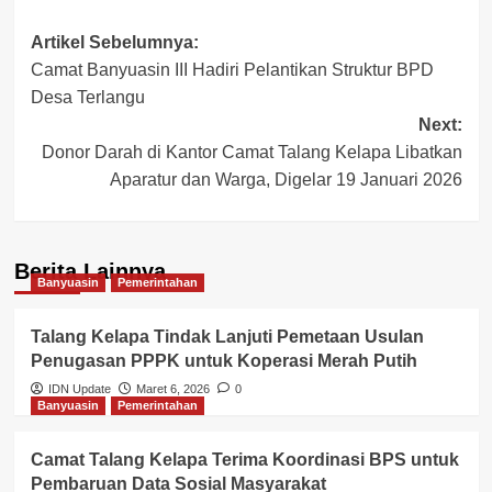
Post
Artikel Sebelumnya:
Camat Banyuasin III Hadiri Pelantikan Struktur BPD
navigation
Desa Terlangu
Next:
Donor Darah di Kantor Camat Talang Kelapa Libatkan
Aparatur dan Warga, Digelar 19 Januari 2026
Berita Lainnya
Banyuasin
Pemerintahan
Talang Kelapa Tindak Lanjuti Pemetaan Usulan
Penugasan PPPK untuk Koperasi Merah Putih
IDN Update
Maret 6, 2026
0
Banyuasin
Pemerintahan
Camat Talang Kelapa Terima Koordinasi BPS untuk
Pembaruan Data Sosial Masyarakat