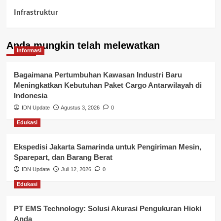
Infrastruktur
Kelurahan Airbatu
Anda mungkin telah melewatkan
Kepegawaian & ASN Banyuasin
Informasi
Kesehatan
Bagaimana Pertumbuhan Kawasan Industri Baru
Meningkatkan Kebutuhan Paket Cargo Antarwilayah di
Keuangan
Indonesia
IDN Update
Agustus 3, 2026
0
Lalu Lintas
Edukasi
Layanan Pendidikan
Ekspedisi Jakarta Samarinda untuk Pengiriman Mesin,
Layanan Publik Kabupaten Banyuasin
Sparepart, dan Barang Berat
Nasional
IDN Update
Juli 12, 2026
0
Edukasi
Pemerintahan
PT EMS Technology: Solusi Akurasi Pengukuran Hioki
Pendidikan
Anda