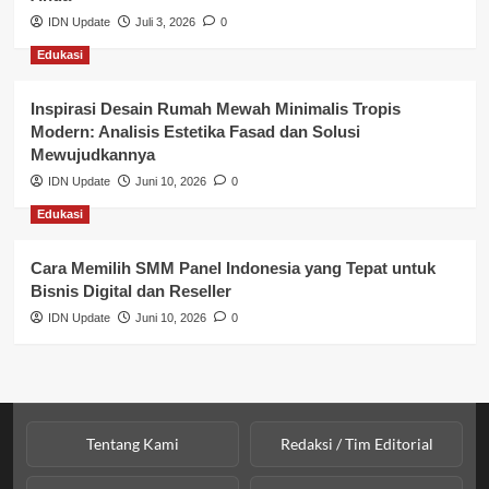
Perbankan & Keuangan
IDN Update
Juli 3, 2026
0
Edukasi
Perpajakan & Keuangan
Profil Wilayah Banyuasin
Inspirasi Desain Rumah Mewah Minimalis Tropis
Modern: Analisis Estetika Fasad dan Solusi
Sosial & Budaya
Mewujudkannya
IDN Update
Juni 10, 2026
0
Sosial & Kesejahteraan
Edukasi
SPPG BGN
Cara Memilih SMM Panel Indonesia yang Tepat untuk
Bisnis Digital dan Reseller
IDN Update
Juni 10, 2026
0
Tentang Kami
Redaksi / Tim Editorial