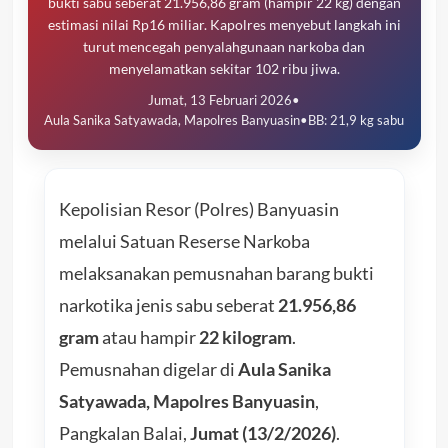
bukti sabu seberat 21.956,86 gram (hampir 22 kg) dengan
estimasi nilai Rp16 miliar. Kapolres menyebut langkah ini
turut mencegah penyalahgunaan narkoba dan
menyelamatkan sekitar 102 ribu jiwa.
Jumat, 13 Februari 2026
•
Aula Sanika Satyawada, Mapolres Banyuasin
•
BB: 21,9 kg sabu
Kepolisian Resor (Polres) Banyuasin
melalui Satuan Reserse Narkoba
melaksanakan pemusnahan barang bukti
narkotika jenis sabu seberat
21.956,86
gram
atau hampir
22 kilogram
.
Pemusnahan digelar di
Aula Sanika
Satyawada, Mapolres Banyuasin
,
Pangkalan Balai,
Jumat (13/2/2026)
.