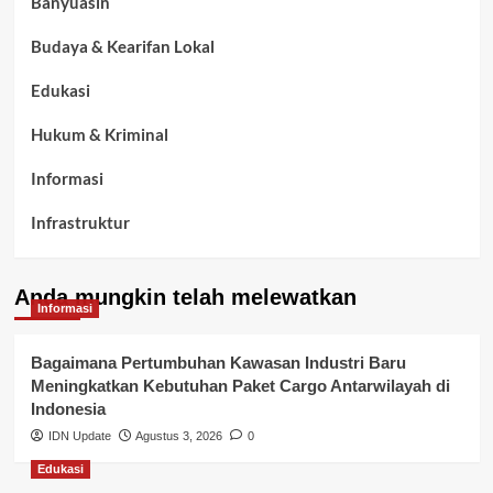
Banyuasin
Budaya & Kearifan Lokal
Edukasi
Hukum & Kriminal
Informasi
Infrastruktur
Kelurahan Airbatu
Anda mungkin telah melewatkan
Kepegawaian & ASN Banyuasin
Informasi
Kesehatan
Bagaimana Pertumbuhan Kawasan Industri Baru
Meningkatkan Kebutuhan Paket Cargo Antarwilayah di
Keuangan
Indonesia
IDN Update
Agustus 3, 2026
0
Lalu Lintas
Edukasi
Layanan Pendidikan