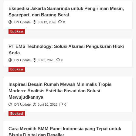
Ekspedisi Jakarta Samarinda untuk Pengiriman Mesin,
Layanan Publik Kabupaten Banyuasin
Sparepart, dan Barang Berat
Nasional
IDN Update
Juli 12, 2026
0
Edukasi
Pemerintahan
PT EMS Technology: Solusi Akurasi Pengukuran Hioki
Pendidikan
Anda
Perbankan & Keuangan
IDN Update
Juli 3, 2026
0
Edukasi
Perpajakan & Keuangan
Profil Wilayah Banyuasin
Inspirasi Desain Rumah Mewah Minimalis Tropis
Modern: Analisis Estetika Fasad dan Solusi
Sosial & Budaya
Mewujudkannya
IDN Update
Juni 10, 2026
0
Sosial & Kesejahteraan
Edukasi
SPPG BGN
Cara Memilih SMM Panel Indonesia yang Tepat untuk
Bisnis Digital dan Reseller