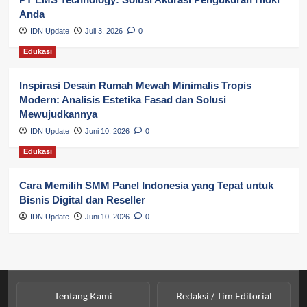
Pendidikan
Anda
Perbankan & Keuangan
IDN Update
Juli 3, 2026
0
Edukasi
Perpajakan & Keuangan
Profil Wilayah Banyuasin
Inspirasi Desain Rumah Mewah Minimalis Tropis
Modern: Analisis Estetika Fasad dan Solusi
Sosial & Budaya
Mewujudkannya
IDN Update
Juni 10, 2026
0
Sosial & Kesejahteraan
Edukasi
SPPG BGN
Cara Memilih SMM Panel Indonesia yang Tepat untuk
Bisnis Digital dan Reseller
IDN Update
Juni 10, 2026
0
Tentang Kami
Redaksi / Tim Editorial