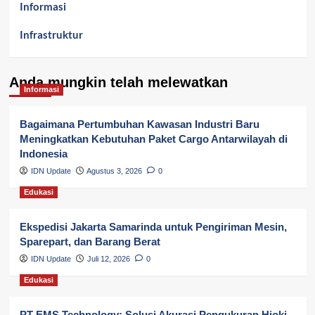
Informasi
Infrastruktur
Kelurahan Airbatu
Anda mungkin telah melewatkan
Kepegawaian & ASN Banyuasin
Informasi
Kesehatan
Bagaimana Pertumbuhan Kawasan Industri Baru
Meningkatkan Kebutuhan Paket Cargo Antarwilayah di
Keuangan
Indonesia
IDN Update
Agustus 3, 2026
0
Lalu Lintas
Edukasi
Layanan Pendidikan
Ekspedisi Jakarta Samarinda untuk Pengiriman Mesin,
Layanan Publik Kabupaten Banyuasin
Sparepart, dan Barang Berat
Nasional
IDN Update
Juli 12, 2026
0
Edukasi
Pemerintahan
PT EMS Technology: Solusi Akurasi Pengukuran Hioki