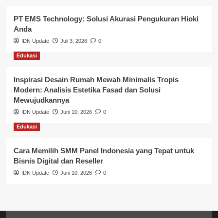
PT EMS Technology: Solusi Akurasi Pengukuran Hioki
Pendidikan
Anda
Perbankan & Keuangan
IDN Update
Juli 3, 2026
0
Edukasi
Perpajakan & Keuangan
Profil Wilayah Banyuasin
Inspirasi Desain Rumah Mewah Minimalis Tropis
Modern: Analisis Estetika Fasad dan Solusi
Sosial & Budaya
Mewujudkannya
IDN Update
Juni 10, 2026
0
Sosial & Kesejahteraan
Edukasi
SPPG BGN
Cara Memilih SMM Panel Indonesia yang Tepat untuk
Bisnis Digital dan Reseller
IDN Update
Juni 10, 2026
0