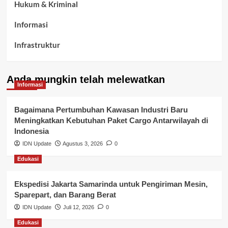
Hukum & Kriminal
Informasi
Infrastruktur
Kelurahan Airbatu
Anda mungkin telah melewatkan
Kepegawaian & ASN Banyuasin
Informasi
Kesehatan
Bagaimana Pertumbuhan Kawasan Industri Baru
Meningkatkan Kebutuhan Paket Cargo Antarwilayah di
Keuangan
Indonesia
IDN Update
Agustus 3, 2026
0
Lalu Lintas
Edukasi
Layanan Pendidikan
Ekspedisi Jakarta Samarinda untuk Pengiriman Mesin,
Layanan Publik Kabupaten Banyuasin
Sparepart, dan Barang Berat
Nasional
IDN Update
Juli 12, 2026
0
Edukasi
Pemerintahan