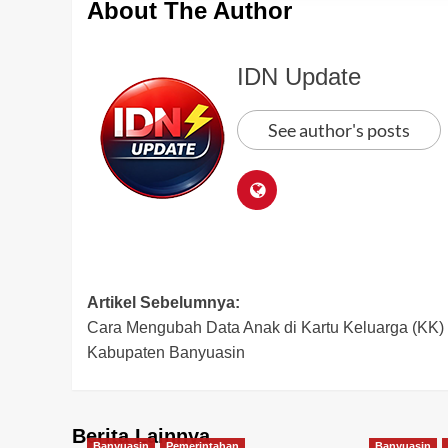
About The Author
IDN Update
See author's posts
Post
Artikel Sebelumnya:
Cara Mengubah Data Anak di Kartu Keluarga (KK)
navigation
Kabupaten Banyuasin
Berita Lainnya
Banyuasin
Pemerintahan
Banyuasin