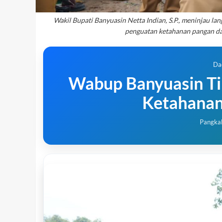
Wakil Bupati Banyuasin Netta Indian, S.P., meninjau l
penguatan ketahanan pangan da
Da
Wabup Banyuasin Ti
Ketahanan
Pangkal