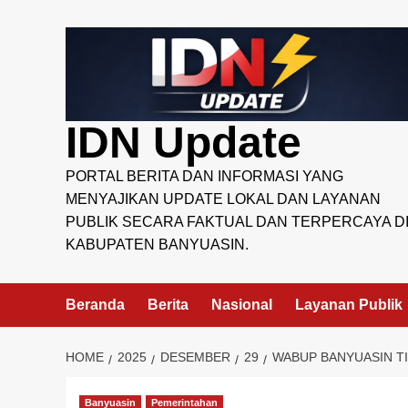
Skip
to
content
IDN Update
PORTAL BERITA DAN INFORMASI YANG
MENYAJIKAN UPDATE LOKAL DAN LAYANAN
PUBLIK SECARA FAKTUAL DAN TERPERCAYA D
KABUPATEN BANYUASIN.
Beranda
Berita
Nasional
Layanan Publik
HOME
2025
DESEMBER
29
WABUP BANYUASIN T
Banyuasin
Pemerintahan