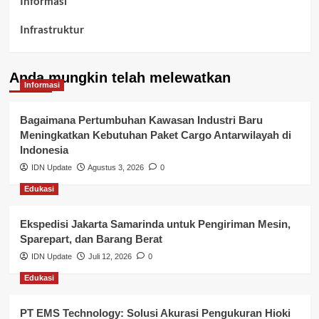
Informasi
Infrastruktur
Kelurahan Airbatu
Anda mungkin telah melewatkan
Kepegawaian & ASN Banyuasin
Informasi
Kesehatan
Bagaimana Pertumbuhan Kawasan Industri Baru
Meningkatkan Kebutuhan Paket Cargo Antarwilayah di
Keuangan
Indonesia
IDN Update
Agustus 3, 2026
0
Lalu Lintas
Edukasi
Layanan Pendidikan
Ekspedisi Jakarta Samarinda untuk Pengiriman Mesin,
Layanan Publik Kabupaten Banyuasin
Sparepart, dan Barang Berat
Nasional
IDN Update
Juli 12, 2026
0
Edukasi
Pemerintahan
PT EMS Technology: Solusi Akurasi Pengukuran Hioki
Pendidikan