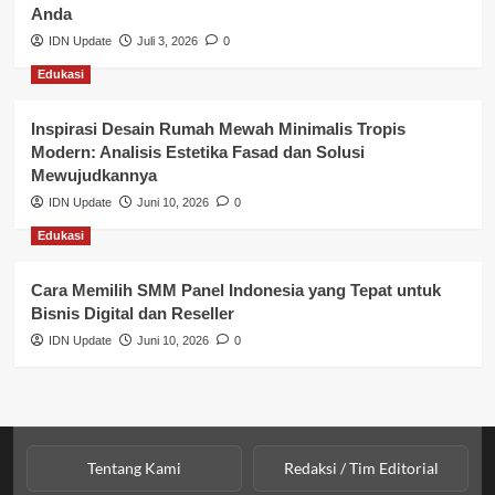
Anda
Perbankan & Keuangan
IDN Update
Juli 3, 2026
0
Edukasi
Perpajakan & Keuangan
Profil Wilayah Banyuasin
Inspirasi Desain Rumah Mewah Minimalis Tropis
Modern: Analisis Estetika Fasad dan Solusi
Sosial & Budaya
Mewujudkannya
IDN Update
Juni 10, 2026
0
Sosial & Kesejahteraan
Edukasi
SPPG BGN
Cara Memilih SMM Panel Indonesia yang Tepat untuk
Bisnis Digital dan Reseller
IDN Update
Juni 10, 2026
0
Tentang Kami
Redaksi / Tim Editorial