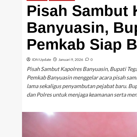
Pisah Sambut 
Banyuasin, Bu
Pemkab Siap B
IDN Update
Januari 9, 2026
0
Pisah Sambut Kapolres Banyuasin, Bupati Teg
Pemkab Banyuasin menggelar acara pisah samb
lama sekaligus penyambutan pejabat baru. Bu
dan Polres untuk menjaga keamanan serta men