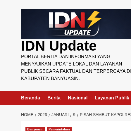
Skip
to
content
IDN Update
PORTAL BERITA DAN INFORMASI YANG
MENYAJIKAN UPDATE LOKAL DAN LAYANAN
PUBLIK SECARA FAKTUAL DAN TERPERCAYA D
KABUPATEN BANYUASIN.
Beranda
Berita
Nasional
Layanan Publik
HOME
2026
JANUARI
9
PISAH SAMBUT KAPOLRES
Banyuasin
Pemerintahan