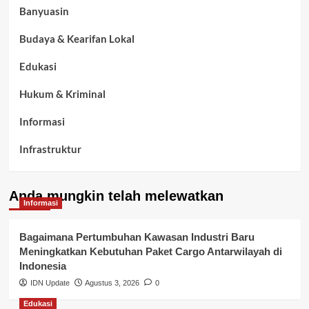
Banyuasin
Budaya & Kearifan Lokal
Edukasi
Hukum & Kriminal
Informasi
Infrastruktur
Kelurahan Airbatu
Anda mungkin telah melewatkan
Kepegawaian & ASN Banyuasin
Informasi
Kesehatan
Bagaimana Pertumbuhan Kawasan Industri Baru
Meningkatkan Kebutuhan Paket Cargo Antarwilayah di
Keuangan
Indonesia
IDN Update
Agustus 3, 2026
0
Lalu Lintas
Edukasi