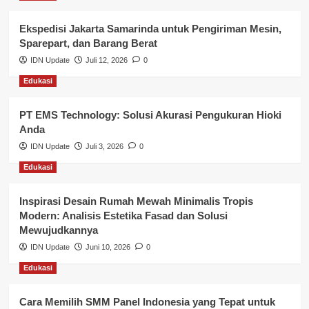
Layanan Pendidikan
Ekspedisi Jakarta Samarinda untuk Pengiriman Mesin,
Layanan Publik Kabupaten Banyuasin
Sparepart, dan Barang Berat
Nasional
IDN Update
Juli 12, 2026
0
Edukasi
Pemerintahan
PT EMS Technology: Solusi Akurasi Pengukuran Hioki
Pendidikan
Anda
Perbankan & Keuangan
IDN Update
Juli 3, 2026
0
Edukasi
Perpajakan & Keuangan
Profil Wilayah Banyuasin
Inspirasi Desain Rumah Mewah Minimalis Tropis
Modern: Analisis Estetika Fasad dan Solusi
Sosial & Budaya
Mewujudkannya
IDN Update
Juni 10, 2026
0
Sosial & Kesejahteraan
Edukasi
SPPG BGN
Cara Memilih SMM Panel Indonesia yang Tepat untuk