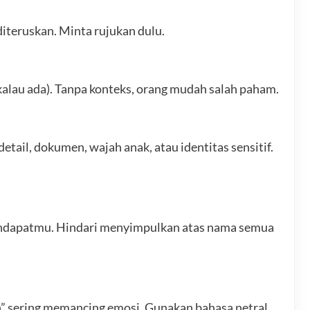
iteruskan. Minta rujukan dulu.
(kalau ada). Tanpa konteks, orang mudah salah paham.
tail, dokumen, wajah anak, atau identitas sensitif.
pendapatmu. Hindari menyimpulkan atas nama semua
kan” sering memancing emosi. Gunakan bahasa netral.