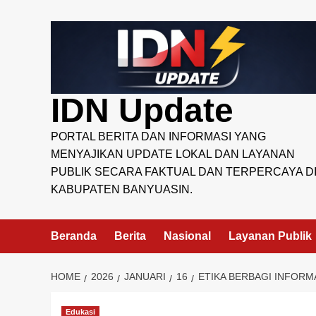
Skip
to
content
IDN Update
PORTAL BERITA DAN INFORMASI YANG
MENYAJIKAN UPDATE LOKAL DAN LAYANAN
PUBLIK SECARA FAKTUAL DAN TERPERCAYA D
KABUPATEN BANYUASIN.
Beranda
Berita
Nasional
Layanan Publik
HOME
2026
JANUARI
16
ETIKA BERBAGI INFORM
Edukasi