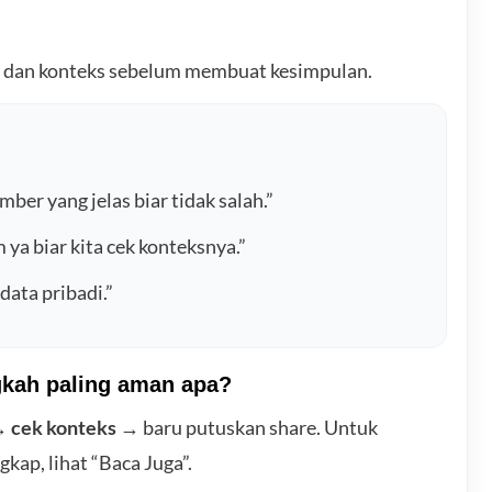
er dan konteks sebelum membuat kesimpulan.
umber yang jelas biar tidak salah.”
 ya biar kita cek konteksnya.”
data pribadi.”
ngkah paling aman apa?
→
cek konteks
→ baru putuskan share. Untuk
gkap, lihat “Baca Juga”.