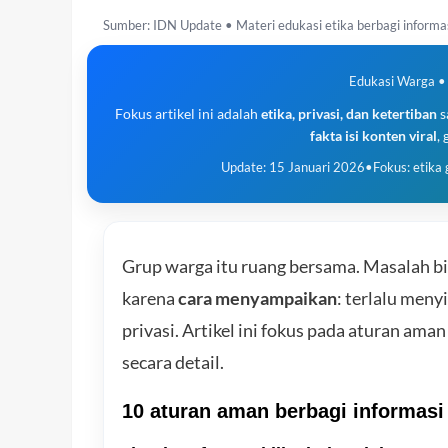
Sumber: IDN Update • Materi edukasi etika berbagi informa
Edukasi Warga •
Fokus artikel ini adalah
etika, privasi, dan ketertiban
s
fakta isi konten viral
,
Update: 15 Januari 2026
•
Fokus: etika
Grup warga itu ruang bersama. Masalah bi
karena
cara menyampaikan
: terlalu men
privasi. Artikel ini fokus pada aturan am
secara detail.
10 aturan aman berbagi informasi