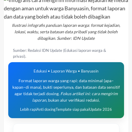
Ilustrasi infografis panduan laporan warga: format kejadian,
lokasi, waktu, serta batasan data pribadi yang tidak boleh
dibagikan. Sumber: IDN Update
Sumber: Redaksi IDN Update (Edukasi laporan warga &
privasi).
Edukasi • Laporan Warga • Banyuasin
Format laporan warga yang rapi: data minimal (apa–
kapan–di mana), bukti seperlunya, dan batasan data sensitif
agar tidak terjadi doxing.
Fokus artikel ini: cara mengirim
laporan
, bukan alur verifikasi redaksi.
Lebih rapi
Anti doxing
Template siap pakai
Update 2026