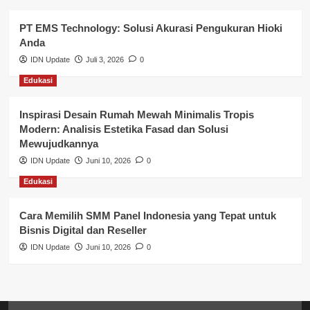
Pemerintahan
PT EMS Technology: Solusi Akurasi Pengukuran Hioki
Pendidikan
Anda
Perbankan & Keuangan
IDN Update
Juli 3, 2026
0
Edukasi
Perpajakan & Keuangan
Profil Wilayah Banyuasin
Inspirasi Desain Rumah Mewah Minimalis Tropis
Modern: Analisis Estetika Fasad dan Solusi
Sosial & Budaya
Mewujudkannya
IDN Update
Juni 10, 2026
0
Sosial & Kesejahteraan
Edukasi
SPPG BGN
Cara Memilih SMM Panel Indonesia yang Tepat untuk
Bisnis Digital dan Reseller
IDN Update
Juni 10, 2026
0