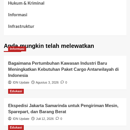
Hukum & Kriminal
Informasi
Infrastruktur
Kelurahan Airbatu
Anda mungkin telah melewatkan
Kepegawaian & ASN Banyuasin
Informasi
Kesehatan
Bagaimana Pertumbuhan Kawasan Industri Baru
Meningkatkan Kebutuhan Paket Cargo Antarwilayah di
Keuangan
Indonesia
IDN Update
Agustus 3, 2026
0
Lalu Lintas
Edukasi
Layanan Pendidikan
Ekspedisi Jakarta Samarinda untuk Pengiriman Mesin,
Layanan Publik Kabupaten Banyuasin
Sparepart, dan Barang Berat
Nasional
IDN Update
Juli 12, 2026
0
Edukasi