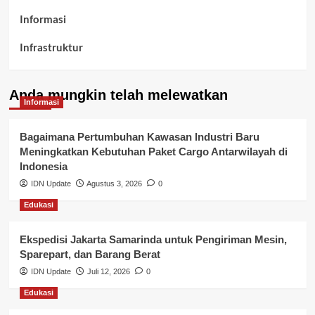
Informasi
Infrastruktur
Kelurahan Airbatu
Anda mungkin telah melewatkan
Kepegawaian & ASN Banyuasin
Informasi
Kesehatan
Bagaimana Pertumbuhan Kawasan Industri Baru
Meningkatkan Kebutuhan Paket Cargo Antarwilayah di
Keuangan
Indonesia
IDN Update
Agustus 3, 2026
0
Lalu Lintas
Edukasi
Layanan Pendidikan
Ekspedisi Jakarta Samarinda untuk Pengiriman Mesin,
Layanan Publik Kabupaten Banyuasin
Sparepart, dan Barang Berat
Nasional
IDN Update
Juli 12, 2026
0
Edukasi
Pemerintahan