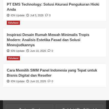
PT EMS Technology: Solusi Akurasi Pengukuran Hioki
Pendidikan
Anda
Perbankan & Keuangan
IDN Update
Juli 3, 2026
0
Edukasi
Perpajakan & Keuangan
Profil Wilayah Banyuasin
Inspirasi Desain Rumah Mewah Minimalis Tropis
Modern: Analisis Estetika Fasad dan Solusi
Sosial & Budaya
Mewujudkannya
IDN Update
Juni 10, 2026
0
Sosial & Kesejahteraan
Edukasi
SPPG BGN
Cara Memilih SMM Panel Indonesia yang Tepat untuk
Bisnis Digital dan Reseller
IDN Update
Juni 10, 2026
0