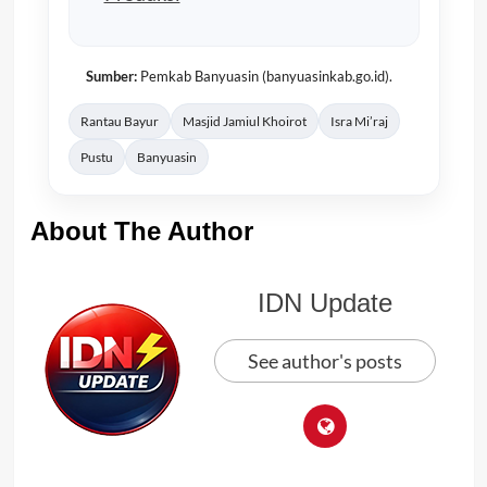
Sumber:
Pemkab Banyuasin (banyuasinkab.go.id).
Rantau Bayur
Masjid Jamiul Khoirot
Isra Mi’raj
Pustu
Banyuasin
About The Author
IDN Update
See author's posts